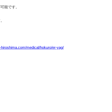
が可能です。
す。
ei-hiroshima.com/medical/hokuro/er-yag/