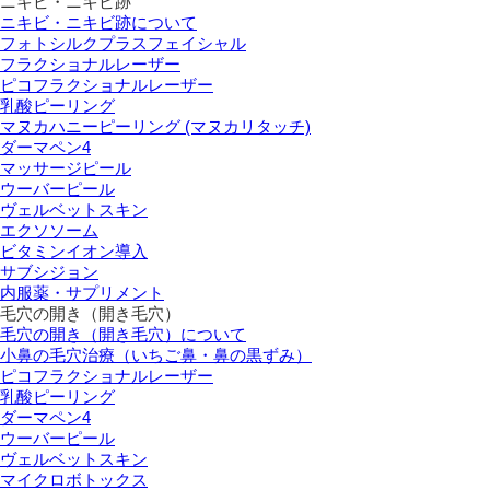
ニキビ・ニキビ跡
ニキビ・ニキビ跡について
フォトシルクプラスフェイシャル
フラクショナルレーザー
ピコフラクショナルレーザー
乳酸ピーリング
マヌカハニーピーリング (マヌカリタッチ)
ダーマペン4
マッサージピール
ウーバーピール
ヴェルベットスキン
エクソソーム
ビタミンイオン導入
サブシジョン
内服薬・サプリメント
毛穴の開き（開き毛穴）
毛穴の開き（開き毛穴）について
小鼻の毛穴治療（いちご鼻・鼻の黒ずみ）
ピコフラクショナルレーザー
乳酸ピーリング
ダーマペン4
ウーバーピール
ヴェルベットスキン
マイクロボトックス