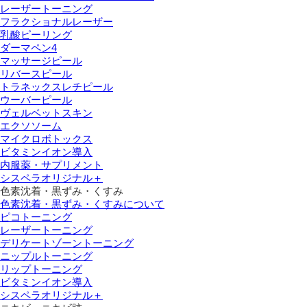
レーザートーニング
フラクショナルレーザー
乳酸ピーリング
ダーマペン4
マッサージピール
リバースピール
トラネックスレチピール
ウーバーピール
ヴェルベットスキン
エクソソーム
マイクロボトックス
ビタミンイオン導入
内服薬・サプリメント
シスペラオリジナル＋
色素沈着・黒ずみ・くすみ
色素沈着・黒ずみ・くすみについて
ピコトーニング
レーザートーニング
デリケートゾーントーニング
ニップルトーニング
リップトーニング
ビタミンイオン導入
シスペラオリジナル＋