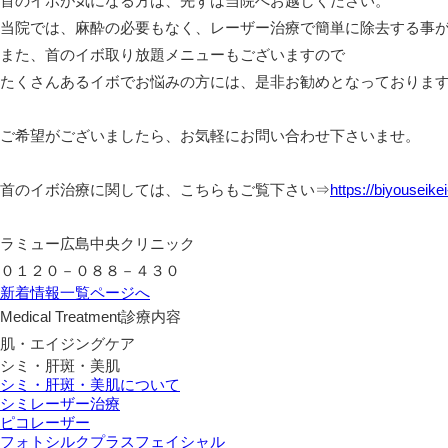
首のイボが気になる方は、先ずは当院へお越しください。
当院では、麻酔の必要もなく、レーザー治療で簡単に除去する事
また、首のイボ取り放題メニューもございますので
たくさんあるイボでお悩みの方には、是非お勧めとなっておりま
ご希望がございましたら、お気軽にお問い合わせ下さいませ。
首のイボ治療に関しては、こちらもご覧下さい⇒
https://biyouseik
ラミュー広島中央クリニック
０１２０－０８８－４３０
新着情報一覧ページへ
Medical Treatment
診療内容
肌・エイジングケア
シミ・肝斑・美肌
シミ・肝斑・美肌について
シミレーザー治療
ピコレーザー
フォトシルクプラスフェイシャル