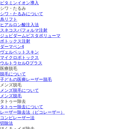
ビタミンイオン導入
シワ・たるみ
シワ・たるみについて
糸リフト
ヒアルロン酸注入法
スネコスパフォルマ注射
ジュビダームビスタボリューマ
ボトックス注射
ダーマペン4
ヴェルベットスキン
マイクロボトックス
ウルトラセルQプラス
医療脱毛
脱毛について
子どもの医療レーザー脱毛
メンズ脱毛
メンズ脱毛について
メンズ脱毛
タトゥー除去
タトゥー除去について
レーザー除去法（ピコレーザー）
コンビレーザー法
切除法
ほくろ・イボ除去