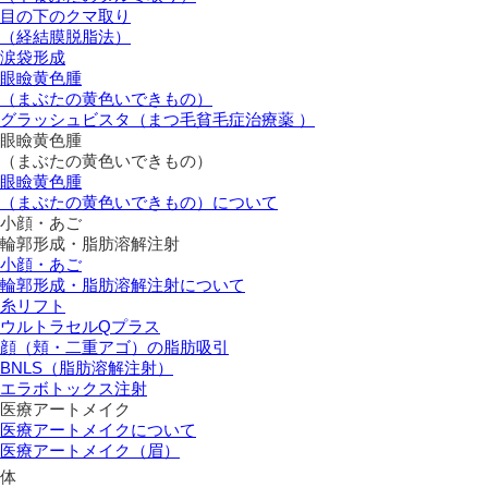
目の下のクマ取り
（経結膜脱脂法）
涙袋形成
眼瞼黄色腫
（まぶたの黄色いできもの）
グラッシュビスタ（まつ毛貧毛症治療薬 ）
眼瞼黄色腫
（まぶたの黄色いできもの）
眼瞼黄色腫
（まぶたの黄色いできもの）について
小顔・あご
輪郭形成・脂肪溶解注射
小顔・あご
輪郭形成・脂肪溶解注射について
糸リフト
ウルトラセルQプラス
顔（頬・二重アゴ）の脂肪吸引
BNLS（脂肪溶解注射）
エラボトックス注射
医療アートメイク
医療アートメイクについて
医療アートメイク（眉）
体