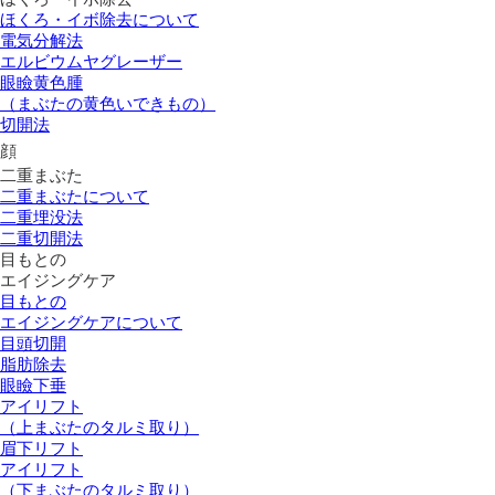
ほくろ・イボ除去について
電気分解法
エルビウムヤグレーザー
眼瞼黄色腫
（まぶたの黄色いできもの）
切開法
顔
二重まぶた
二重まぶたについて
二重埋没法
二重切開法
目もとの
エイジングケア
目もとの
エイジングケアについて
目頭切開
脂肪除去
眼瞼下垂
アイリフト
（上まぶたのタルミ取り）
眉下リフト
アイリフト
（下まぶたのタルミ取り）