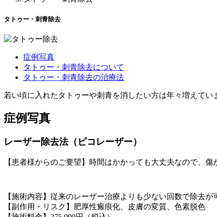
タトゥー・刺青除去
症例写真
タトゥー・刺青除去について
タトゥー・刺青除去の治療法
若い頃に入れたタトゥーや刺青を消したい方は年々増えてい
症例写真
レーザー除去法（ピコレーザー）
【患者様からのご要望】時間はかかっても大丈夫なので、傷
【施術内容】従来のレーザー治療よりも少ない回数で除去が
【副作用・リスク】肥厚性瘢痕化、皮膚の変質、色素脱色
【施術料金】275,000円（税込）