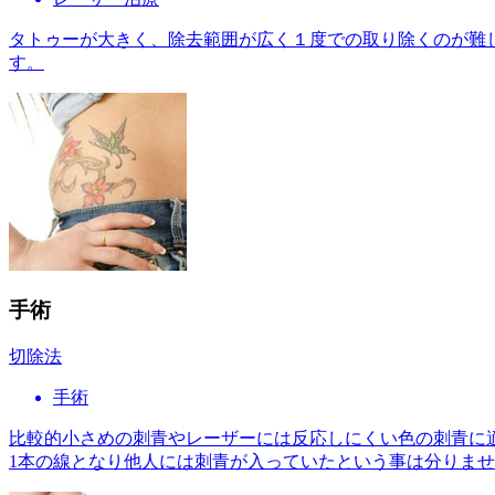
タトゥーが大きく、除去範囲が広く１度での取り除くのが難
す。
手術
切除法
手術
比較的小さめの刺青やレーザーには反応しにくい色の刺青に
1本の線となり他人には刺青が入っていたという事は分りま