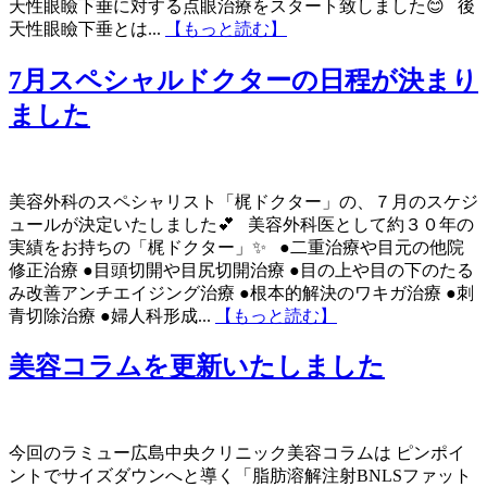
天性眼瞼下垂に対する点眼治療をスタート致しました😊 後
天性眼瞼下垂とは...
【もっと読む】
7月スペシャルドクターの日程が決まり
ました
美容外科のスペシャリスト「梶ドクター」の、７月のスケジ
ュールが決定いたしました💕 美容外科医として約３０年の
実績をお持ちの「梶ドクター」✨ ●二重治療や目元の他院
修正治療 ●目頭切開や目尻切開治療 ●目の上や目の下のたる
み改善アンチエイジング治療 ●根本的解決のワキガ治療 ●刺
青切除治療 ●婦人科形成...
【もっと読む】
美容コラムを更新いたしました
今回のラミュー広島中央クリニック美容コラムは ピンポイ
ントでサイズダウンへと導く「脂肪溶解注射BNLSファット