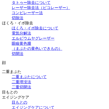
タトゥー除去について
レーザー除去法（ピコレーザー）
コンビレーザー法
切除法
ほくろ・イボ除去
ほくろ・イボ除去について
電気分解法
エルビウムヤグレーザー
眼瞼黄色腫
（まぶたの黄色いできもの）
切開法
顔
二重まぶた
二重まぶたについて
二重埋没法
二重切開法
目もとの
エイジングケア
目もとの
エイジングケアについて