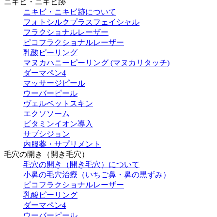
ニキビ・ニキビ跡
ニキビ・ニキビ跡について
フォトシルクプラスフェイシャル
フラクショナルレーザー
ピコフラクショナルレーザー
乳酸ピーリング
マヌカハニーピーリング (マヌカリタッチ)
ダーマペン4
マッサージピール
ウーバーピール
ヴェルベットスキン
エクソソーム
ビタミンイオン導入
サブシジョン
内服薬・サプリメント
毛穴の開き（開き毛穴）
毛穴の開き（開き毛穴）について
小鼻の毛穴治療（いちご鼻・鼻の黒ずみ）
ピコフラクショナルレーザー
乳酸ピーリング
ダーマペン4
ウーバーピール