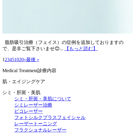
脂肪吸引治療（フェイス）の症例を追加しておりますの
で、是非ご覧下さいませ😊...
【もっと読む】
1
2
3
4
5
10
20
»
最後 »
Medical Treatment
診療内容
肌・エイジングケア
シミ・肝斑・美肌
シミ・肝斑・美肌について
シミレーザー治療
ピコレーザー
フォトシルクプラスフェイシャル
レーザートーニング
フラクショナルレーザー