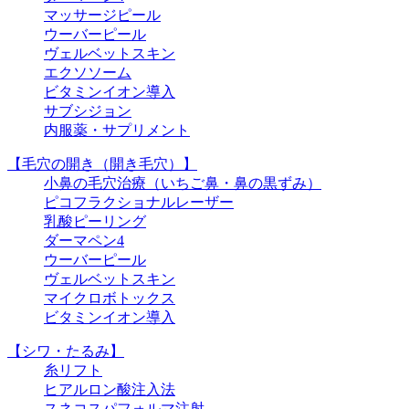
マッサージピール
ウーバーピール
ヴェルベットスキン
エクソソーム
ビタミンイオン導入
サブシジョン
内服薬・サプリメント
【毛穴の開き（開き毛穴）】
小鼻の毛穴治療（いちご鼻・鼻の黒ずみ）
ピコフラクショナルレーザー
乳酸ピーリング
ダーマペン4
ウーバーピール
ヴェルベットスキン
マイクロボトックス
ビタミンイオン導入
【シワ・たるみ】
糸リフト
ヒアルロン酸注入法
スネコスパフォルマ注射