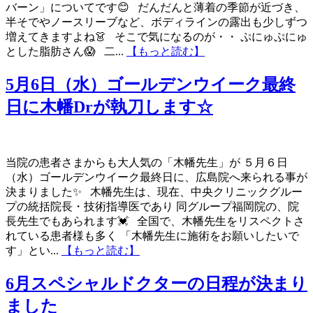
バーン」についてです😊 だんだんと薄着の季節が近づき、
半そでやノースリーブなど、ボディラインの露出も少しずつ
増えてきますよね👗 そこで気になるのが・・ ぷにゅぷにゅ
とした脂肪さん😱 二...
【もっと読む】
5月6日（水）ゴールデンウイーク最終
日に木幡Drが執刀します☆
当院の患者さまからも大人気の「木幡先生」が ５月６日
（水）ゴールデンウイーク最終日に、広島院へ来られる事が
決まりました✨ 木幡先生は、現在、中央クリニックグルー
プの統括院長・技術指導医であり 同グループ福岡院の、院
長先生でもあられます💓 全国で、木幡先生をリスペクトさ
れている患者様も多く 「木幡先生に施術をお願いしたいで
す」とい...
【もっと読む】
6月スペシャルドクターの日程が決まり
ました