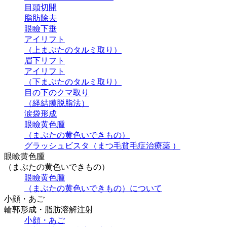
目頭切開
脂肪除去
眼瞼下垂
アイリフト
（上まぶたのタルミ取り）
眉下リフト
アイリフト
（下まぶたのタルミ取り）
目の下のクマ取り
（経結膜脱脂法）
涙袋形成
眼瞼黄色腫
（まぶたの黄色いできもの）
グラッシュビスタ（まつ毛貧毛症治療薬 ）
眼瞼黄色腫
（まぶたの黄色いできもの）
眼瞼黄色腫
（まぶたの黄色いできもの）について
小顔・あご
輪郭形成・脂肪溶解注射
小顔・あご