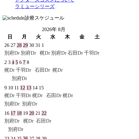
ラミューシリーズ
診療スケジュール
2026年 8月
日
月
火
水
木
金
土
26
27
28
29
30
31
1
別府Dr
別府Dr
梶Dr 別府Dr
石田Dr
千羽Dr
2
3
4
5
6
7
8
梶Dr
千羽Dr
石田Dr
梶Dr
別府Dr
9
10
11
12
13
14
15
梶Dr
千羽Dr
梶Dr
石田Dr
梶Dr
別府Dr
別府Dr
16
17
18
19
20
21
22
別府Dr
梶Dr
石田Dr
別府Dr
23
24
25
26
27
28
29