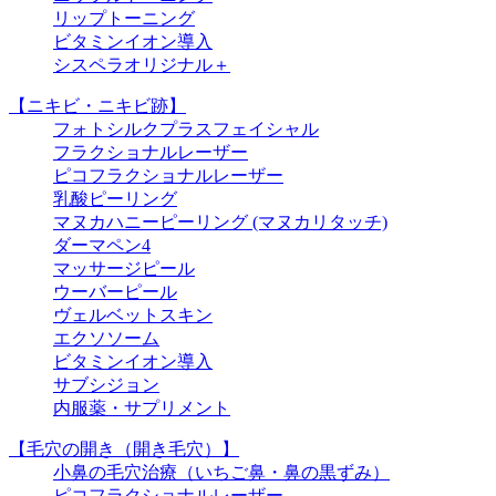
リップトーニング
ビタミンイオン導入
シスペラオリジナル＋
【ニキビ・ニキビ跡】
フォトシルクプラスフェイシャル
フラクショナルレーザー
ピコフラクショナルレーザー
乳酸ピーリング
マヌカハニーピーリング (マヌカリタッチ)
ダーマペン4
マッサージピール
ウーバーピール
ヴェルベットスキン
エクソソーム
ビタミンイオン導入
サブシジョン
内服薬・サプリメント
【毛穴の開き（開き毛穴）】
小鼻の毛穴治療（いちご鼻・鼻の黒ずみ）
ピコフラクショナルレーザー