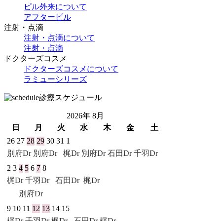
ピル外来について
アフターピル
注射・点滴
注射・点滴について
注射・点滴
ドクターズコスメ
ドクターズコスメについて
ラミューシリーズ
診療スケジュール
2026年 8月
日
月
火
水
木
金
土
26
27
28
29
30
31
1
別府Dr
別府Dr
梶Dr 別府Dr
石田Dr
千羽Dr
2
3
4
5
6
7
8
梶Dr
千羽Dr
石田Dr
梶Dr
別府Dr
9
10
11
12
13
14
15
梶Dr
千羽Dr
梶Dr
石田Dr
梶Dr