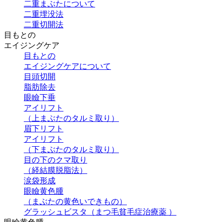
二重まぶたについて
二重埋没法
二重切開法
目もとの
エイジングケア
目もとの
エイジングケアについて
目頭切開
脂肪除去
眼瞼下垂
アイリフト
（上まぶたのタルミ取り）
眉下リフト
アイリフト
（下まぶたのタルミ取り）
目の下のクマ取り
（経結膜脱脂法）
涙袋形成
眼瞼黄色腫
（まぶたの黄色いできもの）
グラッシュビスタ（まつ毛貧毛症治療薬 ）