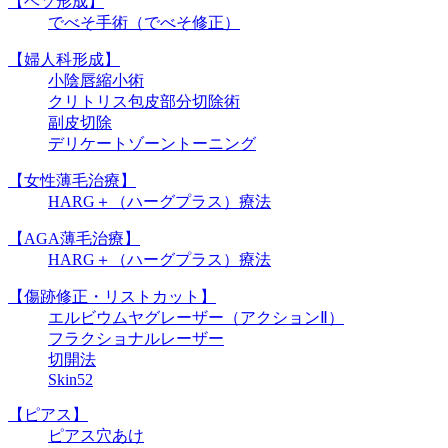
【ヘソ形成】
でべそ手術（でべそ修正）
【婦人科形成】
小陰唇縮小術
クリトリス包皮部分切除術
副皮切除
デリケートゾーントーニング
【女性薄毛治療】
HARG＋（ハーグプラス）療法
【AGA薄毛治療】
HARG＋（ハーグプラス）療法
【傷跡修正・リストカット】
エルビウムヤグレーザー（アクションⅡ）
フラクショナルレーザー
切開法
Skin52
【ピアス】
ピアス穴あけ