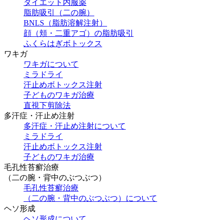
ダイエット内服薬
脂肪吸引（二の腕）
BNLS（脂肪溶解注射）
顔（頬・二重アゴ）の脂肪吸引
ふくらはぎボトックス
ワキガ
ワキガについて
ミラドライ
汗止めボトックス注射
子どものワキガ治療
直視下剪除法
多汗症・汗止め注射
多汗症・汗止め注射について
ミラドライ
汗止めボトックス注射
子どものワキガ治療
⽑孔性苔癬治療
（⼆の腕・背中のぶつぶつ）
⽑孔性苔癬治療
（⼆の腕・背中のぶつぶつ）について
ヘソ形成
ヘソ形成について