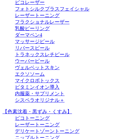
ピコレーザー
フォトシルクプラスフェイシャル
レーザートーニング
フラクショナルレーザー
乳酸ピーリング
ダーマペン4
マッサージピール
リバースピール
トラネックスレチピール
ウーバーピール
ヴェルベットスキン
エクソソーム
マイクロボトックス
ビタミンイオン導入
内服薬・サプリメント
シスペラオリジナル＋
【色素沈着・黒ずみ・くすみ】
ピコトーニング
レーザートーニング
デリケートゾーントーニング
ニップルトーニング