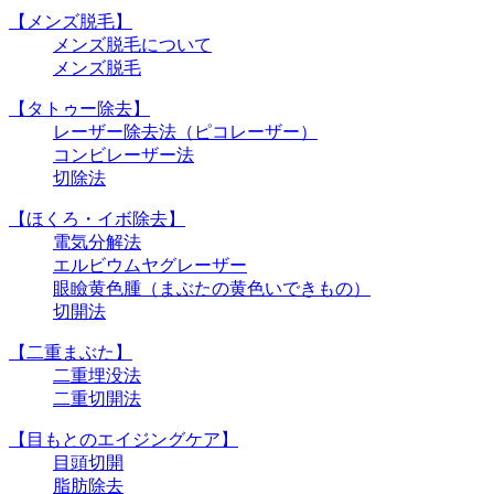
【メンズ脱毛】
メンズ脱毛について
メンズ脱毛
【タトゥー除去】
レーザー除去法（ピコレーザー）
コンビレーザー法
切除法
【ほくろ・イボ除去】
電気分解法
エルビウムヤグレーザー
眼瞼黄色腫（まぶたの黄色いできもの）
切開法
【二重まぶた】
二重埋没法
二重切開法
【目もとのエイジングケア】
目頭切開
脂肪除去