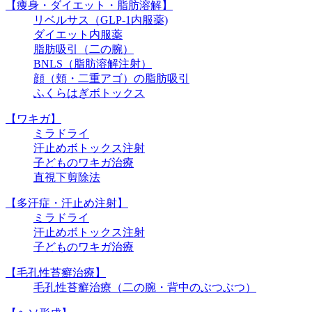
【痩身・ダイエット・脂肪溶解】
リベルサス（GLP-1内服薬)
ダイエット内服薬
脂肪吸引（二の腕）
BNLS（脂肪溶解注射）
顔（頬・二重アゴ）の脂肪吸引
ふくらはぎボトックス
【ワキガ】
ミラドライ
汗止めボトックス注射
子どものワキガ治療
直視下剪除法
【多汗症・汗止め注射】
ミラドライ
汗止めボトックス注射
子どものワキガ治療
【⽑孔性苔癬治療】
⽑孔性苔癬治療（⼆の腕・背中のぶつぶつ）