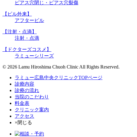
ピアス穴閉じ・ピアス穴裂傷
【ピル外来】
アフターピル
【注射・点滴】
注射・点滴
【ドクターズコスメ】
ラミューシリーズ
© 2026 Lamu Hiroshima Chuoh Clinic All Rights Reserved.
ラミュー広島中央クリニックTOPページ
診療内容
診療の流れ
当院のこだわり
料金表
クリニック案内
アクセス
×閉じる