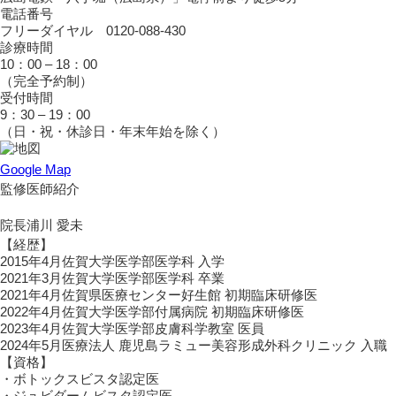
電話番号
フリーダイヤル 0120-088-430
診療時間
10：00 – 18：00
（完全予約制）
受付時間
9：30 – 19：00
（日・祝・休診日・年末年始を除く）
Google Map
監修医師紹介
院長
浦川 愛未
【経歴】
2015年4月
佐賀大学医学部医学科 入学
2021年3月
佐賀大学医学部医学科 卒業
2021年4月
佐賀県医療センター好生館 初期臨床研修医
2022年4月
佐賀大学医学部付属病院 初期臨床研修医
2023年4月
佐賀大学医学部皮膚科学教室 医員
2024年5月
医療法人 鹿児島ラミュー美容形成外科クリニック 入職
【資格】
・ボトックスビスタ認定医
・ジュビダームビスタ認定医