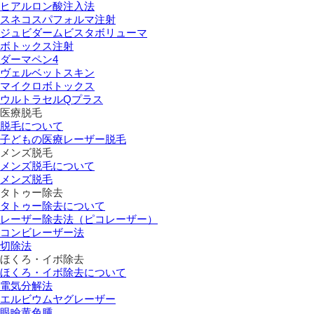
ヒアルロン酸注入法
スネコスパフォルマ注射
ジュビダームビスタボリューマ
ボトックス注射
ダーマペン4
ヴェルベットスキン
マイクロボトックス
ウルトラセルQプラス
医療脱毛
脱毛について
子どもの医療レーザー脱毛
メンズ脱毛
メンズ脱毛について
メンズ脱毛
タトゥー除去
タトゥー除去について
レーザー除去法（ピコレーザー）
コンビレーザー法
切除法
ほくろ・イボ除去
ほくろ・イボ除去について
電気分解法
エルビウムヤグレーザー
眼瞼黄色腫