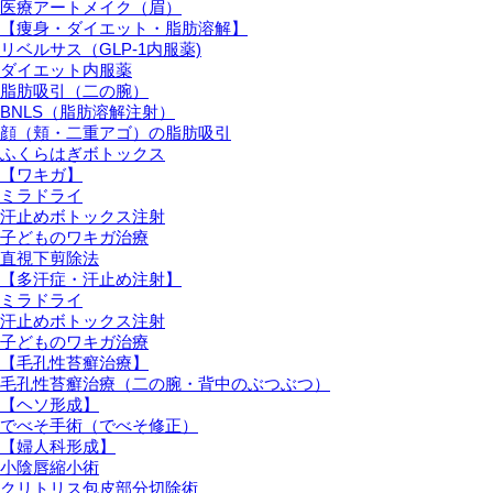
医療アートメイク（眉）
【痩身・ダイエット・脂肪溶解】
リベルサス（GLP-1内服薬)
ダイエット内服薬
脂肪吸引（二の腕）
BNLS（脂肪溶解注射）
顔（頬・二重アゴ）の脂肪吸引
ふくらはぎボトックス
【ワキガ】
ミラドライ
汗止めボトックス注射
子どものワキガ治療
直視下剪除法
【多汗症・汗止め注射】
ミラドライ
汗止めボトックス注射
子どものワキガ治療
【⽑孔性苔癬治療】
⽑孔性苔癬治療（⼆の腕・背中のぶつぶつ）
【ヘソ形成】
でべそ手術（でべそ修正）
【婦人科形成】
小陰唇縮小術
クリトリス包皮部分切除術