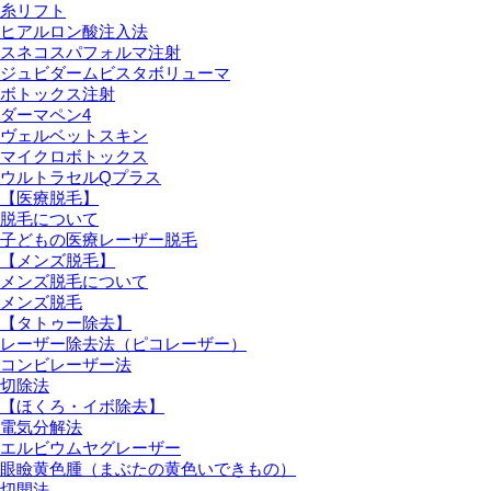
糸リフト
ヒアルロン酸注入法
スネコスパフォルマ注射
ジュビダームビスタボリューマ
ボトックス注射
ダーマペン4
ヴェルベットスキン
マイクロボトックス
ウルトラセルQプラス
【医療脱毛】
脱毛について
子どもの医療レーザー脱毛
【メンズ脱毛】
メンズ脱毛について
メンズ脱毛
【タトゥー除去】
レーザー除去法（ピコレーザー）
コンビレーザー法
切除法
【ほくろ・イボ除去】
電気分解法
エルビウムヤグレーザー
眼瞼黄色腫（まぶたの黄色いできもの）
切開法