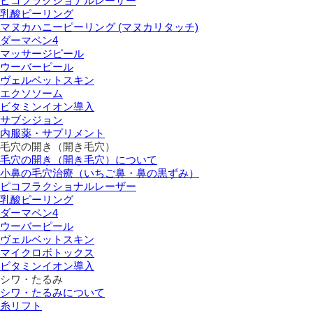
ピコフラクショナルレーザー
乳酸ピーリング
マヌカハニーピーリング (マヌカリタッチ)
ダーマペン4
マッサージピール
ウーバーピール
ヴェルベットスキン
エクソソーム
ビタミンイオン導入
サブシジョン
内服薬・サプリメント
毛穴の開き（開き毛穴）
毛穴の開き（開き毛穴）について
小鼻の毛穴治療（いちご鼻・鼻の黒ずみ）
ピコフラクショナルレーザー
乳酸ピーリング
ダーマペン4
ウーバーピール
ヴェルベットスキン
マイクロボトックス
ビタミンイオン導入
シワ・たるみ
シワ・たるみについて
糸リフト