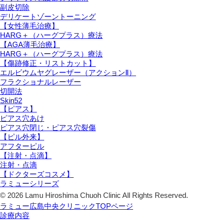
副皮切除
デリケートゾーントーニング
【女性薄毛治療】
HARG＋（ハーグプラス）療法
【AGA薄毛治療】
HARG＋（ハーグプラス）療法
【傷跡修正・リストカット】
エルビウムヤグレーザー（アクションⅡ）
フラクショナルレーザー
切開法
Skin52
【ピアス】
ピアス穴あけ
ピアス穴閉じ・ピアス穴裂傷
【ピル外来】
アフターピル
【注射・点滴】
注射・点滴
【ドクターズコスメ】
ラミューシリーズ
© 2026 Lamu Hiroshima Chuoh Clinic All Rights Reserved.
ラミュー広島中央クリニックTOPページ
診療内容