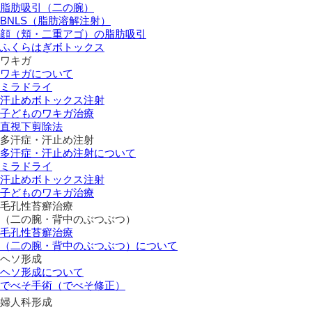
脂肪吸引（二の腕）
BNLS（脂肪溶解注射）
顔（頬・二重アゴ）の脂肪吸引
ふくらはぎボトックス
ワキガ
ワキガについて
ミラドライ
汗止めボトックス注射
子どものワキガ治療
直視下剪除法
多汗症・汗止め注射
多汗症・汗止め注射について
ミラドライ
汗止めボトックス注射
子どものワキガ治療
⽑孔性苔癬治療
（⼆の腕・背中のぶつぶつ）
⽑孔性苔癬治療
（⼆の腕・背中のぶつぶつ）について
ヘソ形成
ヘソ形成について
でべそ手術（でべそ修正）
婦人科形成