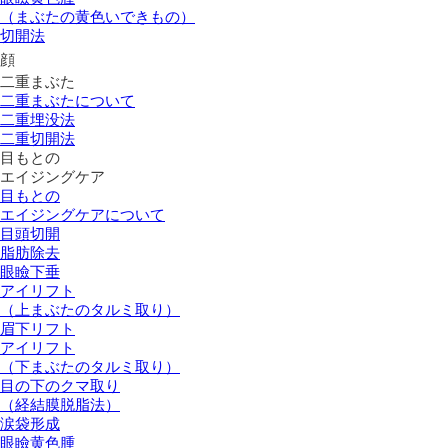
（まぶたの黄色いできもの）
切開法
顔
二重まぶた
二重まぶたについて
二重埋没法
二重切開法
目もとの
エイジングケア
目もとの
エイジングケアについて
目頭切開
脂肪除去
眼瞼下垂
アイリフト
（上まぶたのタルミ取り）
眉下リフト
アイリフト
（下まぶたのタルミ取り）
目の下のクマ取り
（経結膜脱脂法）
涙袋形成
眼瞼黄色腫