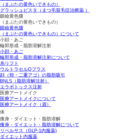
（まぶたの黄色いできもの）
グラッシュビスタ（まつ毛貧毛症治療薬 ）
眼瞼黄色腫
（まぶたの黄色いできもの）
眼瞼黄色腫
（まぶたの黄色いできもの）について
小顔・あご
輪郭形成・脂肪溶解注射
小顔・あご
輪郭形成・脂肪溶解注射について
糸リフト
ウルトラセルQプラス
顔（頬・二重アゴ）の脂肪吸引
BNLS（脂肪溶解注射）
エラボトックス注射
医療アートメイク
医療アートメイクについて
医療アートメイク（眉）
体
痩身・ダイエット・脂肪溶解
痩身・ダイエット・脂肪溶解について
リベルサス（GLP-1内服薬)
ダイエット内服薬