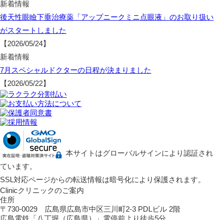
新着情報
後天性眼瞼下垂治療薬「アップニークミニ点眼液」のお取り扱い
がスタートしました
【2026/05/24】
新着情報
7月スペシャルドクターの日程が決まりました
【2026/05/22】
本サイトはグローバルサインにより認証され
ています。
SSL対応ページからの転送情報は暗号化により保護されます。
Clinic
クリニックのご案内
住所
〒730-0029 広島県広島市中区三川町2-3 PDLビル 2階
広島電鉄「八丁堀（広島県）」電停前より徒歩5分