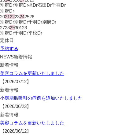
別府Dr
別府Dr
梶Dr
石田Dr
千羽Dr
別府Dr
20
21
22
23
24
25
26
別府Dr
別府Dr
千羽Dr
別府Dr
27
28
29
30
1
2
3
別府Dr
千羽Dr
平松Dr
定休日
予約する
NEWS
新着情報
新着情報
美容コラムを更新いたしました
【2026/07/12】
新着情報
小顔脂肪吸引の症例を追加いたしました
【2026/06/23】
新着情報
美容コラムを更新いたしました
【2026/06/12】