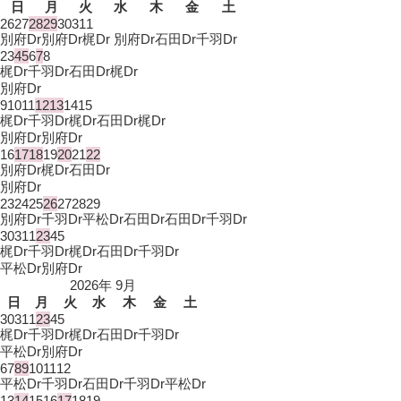
日
月
火
水
木
金
土
26
27
28
29
30
31
1
別府Dr
別府Dr
梶Dr 別府Dr
石田Dr
千羽Dr
2
3
4
5
6
7
8
梶Dr
千羽Dr
石田Dr
梶Dr
別府Dr
9
10
11
12
13
14
15
梶Dr
千羽Dr
梶Dr
石田Dr
梶Dr
別府Dr
別府Dr
16
17
18
19
20
21
22
別府Dr
梶Dr
石田Dr
別府Dr
23
24
25
26
27
28
29
別府Dr
千羽Dr
平松Dr
石田Dr
石田Dr
千羽Dr
30
31
1
2
3
4
5
梶Dr
千羽Dr
梶Dr
石田Dr
千羽Dr
平松Dr
別府Dr
2026年 9月
日
月
火
水
木
金
土
30
31
1
2
3
4
5
梶Dr
千羽Dr
梶Dr
石田Dr
千羽Dr
平松Dr
別府Dr
6
7
8
9
10
11
12
平松Dr
千羽Dr
石田Dr
千羽Dr
平松Dr
13
14
15
16
17
18
19