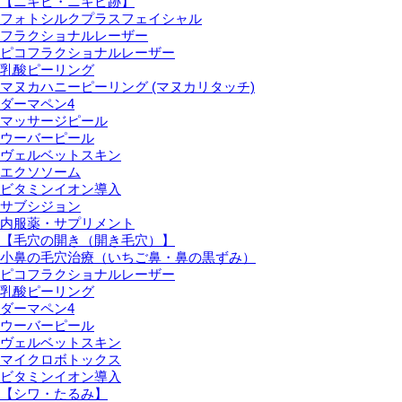
【ニキビ・ニキビ跡】
フォトシルクプラスフェイシャル
フラクショナルレーザー
ピコフラクショナルレーザー
乳酸ピーリング
マヌカハニーピーリング (マヌカリタッチ)
ダーマペン4
マッサージピール
ウーバーピール
ヴェルベットスキン
エクソソーム
ビタミンイオン導入
サブシジョン
内服薬・サプリメント
【毛穴の開き（開き毛穴）】
小鼻の毛穴治療（いちご鼻・鼻の黒ずみ）
ピコフラクショナルレーザー
乳酸ピーリング
ダーマペン4
ウーバーピール
ヴェルベットスキン
マイクロボトックス
ビタミンイオン導入
【シワ・たるみ】