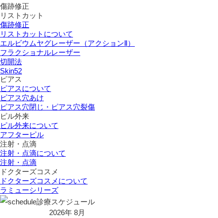
傷跡修正
リストカット
傷跡修正
リストカットについて
エルビウムヤグレーザー（アクションⅡ）
フラクショナルレーザー
切開法
Skin52
ピアス
ピアスについて
ピアス穴あけ
ピアス穴閉じ・ピアス穴裂傷
ピル外来
ピル外来について
アフターピル
注射・点滴
注射・点滴について
注射・点滴
ドクターズコスメ
ドクターズコスメについて
ラミューシリーズ
診療スケジュール
2026年 8月