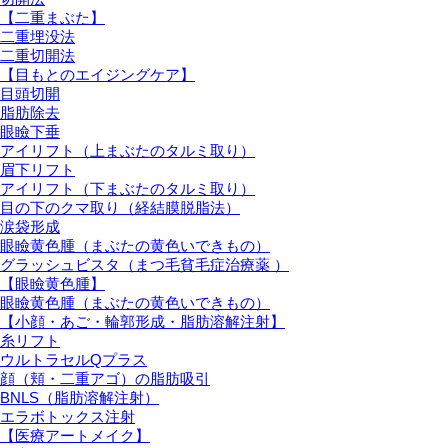
【二重まぶた】
二重埋没法
二重切開法
【目もとのエイジングケア】
目頭切開
脂肪除去
眼瞼下垂
アイリフト（上まぶたのタルミ取り）
眉下リフト
アイリフト（下まぶたのタルミ取り）
目の下のクマ取り（経結膜脱脂法）
涙袋形成
眼瞼黄色腫（まぶたの黄色いできもの）
グラッシュビスタ（まつ毛貧毛症治療薬 ）
【眼瞼黄色腫】
眼瞼黄色腫（まぶたの黄色いできもの）
【小顔・あご・輪郭形成・脂肪溶解注射】
糸リフト
ウルトラセルQプラス
顔（頬・二重アゴ）の脂肪吸引
BNLS（脂肪溶解注射）
エラボトックス注射
【医療アートメイク】