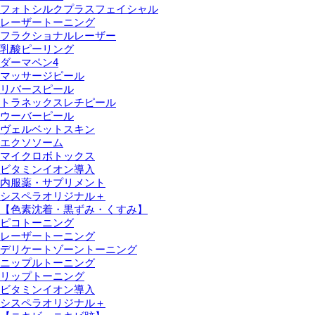
フォトシルクプラスフェイシャル
レーザートーニング
フラクショナルレーザー
乳酸ピーリング
ダーマペン4
マッサージピール
リバースピール
トラネックスレチピール
ウーバーピール
ヴェルベットスキン
エクソソーム
マイクロボトックス
ビタミンイオン導入
内服薬・サプリメント
シスペラオリジナル＋
【色素沈着・黒ずみ・くすみ】
ピコトーニング
レーザートーニング
デリケートゾーントーニング
ニップルトーニング
リップトーニング
ビタミンイオン導入
シスペラオリジナル＋