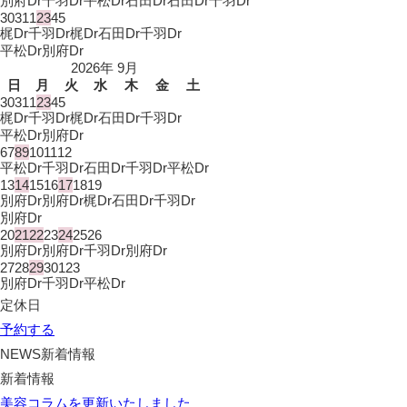
別府Dr
千羽Dr
平松Dr
石田Dr
石田Dr
千羽Dr
30
31
1
2
3
4
5
梶Dr
千羽Dr
梶Dr
石田Dr
千羽Dr
平松Dr
別府Dr
2026年 9月
日
月
火
水
木
金
土
30
31
1
2
3
4
5
梶Dr
千羽Dr
梶Dr
石田Dr
千羽Dr
平松Dr
別府Dr
6
7
8
9
10
11
12
平松Dr
千羽Dr
石田Dr
千羽Dr
平松Dr
13
14
15
16
17
18
19
別府Dr
別府Dr
梶Dr
石田Dr
千羽Dr
別府Dr
20
21
22
23
24
25
26
別府Dr
別府Dr
千羽Dr
別府Dr
27
28
29
30
1
2
3
別府Dr
千羽Dr
平松Dr
定休日
予約する
NEWS
新着情報
新着情報
美容コラムを更新いたしました