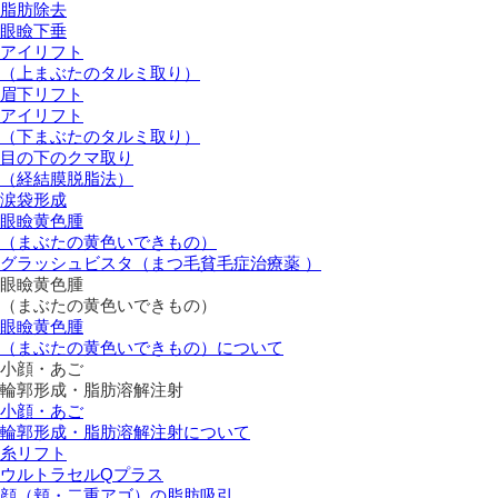
脂肪除去
眼瞼下垂
アイリフト
（上まぶたのタルミ取り）
眉下リフト
アイリフト
（下まぶたのタルミ取り）
目の下のクマ取り
（経結膜脱脂法）
涙袋形成
眼瞼黄色腫
（まぶたの黄色いできもの）
グラッシュビスタ（まつ毛貧毛症治療薬 ）
眼瞼黄色腫
（まぶたの黄色いできもの）
眼瞼黄色腫
（まぶたの黄色いできもの）について
小顔・あご
輪郭形成・脂肪溶解注射
小顔・あご
輪郭形成・脂肪溶解注射について
糸リフト
ウルトラセルQプラス
顔（頬・二重アゴ）の脂肪吸引