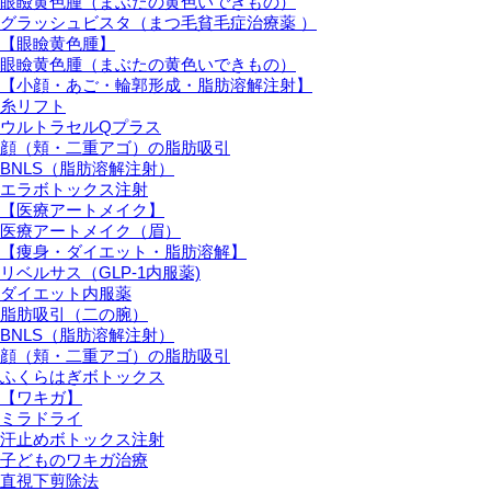
眼瞼黄色腫（まぶたの黄色いできもの）
グラッシュビスタ（まつ毛貧毛症治療薬 ）
【眼瞼黄色腫】
眼瞼黄色腫（まぶたの黄色いできもの）
【小顔・あご・輪郭形成・脂肪溶解注射】
糸リフト
ウルトラセルQプラス
顔（頬・二重アゴ）の脂肪吸引
BNLS（脂肪溶解注射）
エラボトックス注射
【医療アートメイク】
医療アートメイク（眉）
【痩身・ダイエット・脂肪溶解】
リベルサス（GLP-1内服薬)
ダイエット内服薬
脂肪吸引（二の腕）
BNLS（脂肪溶解注射）
顔（頬・二重アゴ）の脂肪吸引
ふくらはぎボトックス
【ワキガ】
ミラドライ
汗止めボトックス注射
子どものワキガ治療
直視下剪除法