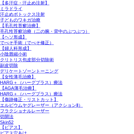
【多汗症・汗止め注射】
ミラドライ
汗止めボトックス注射
子どものワキガ治療
【⽑孔性苔癬治療】
⽑孔性苔癬治療（⼆の腕・背中のぶつぶつ）
【ヘソ形成】
でべそ手術（でべそ修正）
【婦人科形成】
小陰唇縮小術
クリトリス包皮部分切除術
副皮切除
デリケートゾーントーニング
【女性薄毛治療】
HARG＋（ハーグプラス）療法
【AGA薄毛治療】
HARG＋（ハーグプラス）療法
【傷跡修正・リストカット】
エルビウムヤグレーザー（アクションⅡ）
フラクショナルレーザー
切開法
Skin52
【ピアス】
ピアス穴あけ