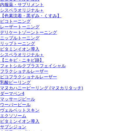
内服薬・サプリメント
シスペラオリジナル＋
【色素沈着・黒ずみ・くすみ】
ピコトーニング
レーザートーニング
デリケートゾーントーニング
ニップルトーニング
リップトーニング
ビタミンイオン導入
シスペラオリジナル＋
【ニキビ・ニキビ跡】
フォトシルクプラスフェイシャル
フラクショナルレーザー
ピコフラクショナルレーザー
乳酸ピーリング
マヌカハニーピーリング (マヌカリタッチ)
ダーマペン4
マッサージピール
ウーバーピール
ヴェルベットスキン
エクソソーム
ビタミンイオン導入
サブシジョン