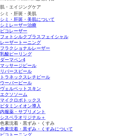
肌・エイジングケア
シミ・肝斑・美肌
シミ・肝斑・美肌について
シミレーザー治療
ピコレーザー
フォトシルクプラスフェイシャル
レーザートーニング
フラクショナルレーザー
乳酸ピーリング
ダーマペン4
マッサージピール
リバースピール
トラネックスレチピール
ウーバーピール
ヴェルベットスキン
エクソソーム
マイクロボトックス
ビタミンイオン導入
内服薬・サプリメント
シスペラオリジナル＋
色素沈着・黒ずみ・くすみ
色素沈着・黒ずみ・くすみについて
ピコトーニング