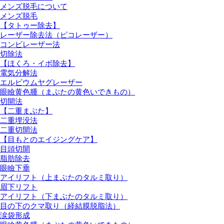
メンズ脱毛について
メンズ脱毛
【タトゥー除去】
レーザー除去法（ピコレーザー）
コンビレーザー法
切除法
【ほくろ・イボ除去】
電気分解法
エルビウムヤグレーザー
眼瞼黄色腫（まぶたの黄色いできもの）
切開法
【二重まぶた】
二重埋没法
二重切開法
【目もとのエイジングケア】
目頭切開
脂肪除去
眼瞼下垂
アイリフト（上まぶたのタルミ取り）
眉下リフト
アイリフト（下まぶたのタルミ取り）
目の下のクマ取り（経結膜脱脂法）
涙袋形成