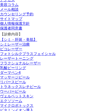
美容コラム
メール相談
カウンセリング予約
サイトマップ
個人情報保護方針
保護者同意書
【診療内容】
【シミ・肝斑・美肌】
シミレーザー治療
ピコレーザー
フォトシルクプラスフェイシャル
レーザートーニング
フラクショナルレーザー
乳酸ピーリング
ダーマペン4
マッサージピール
リバースピール
トラネックスレチピール
ウーバーピール
ヴェルベットスキン
エクソソーム
マイクロボトックス
ビタミンイオン導入