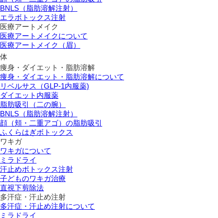
BNLS（脂肪溶解注射）
エラボトックス注射
医療アートメイク
医療アートメイクについて
医療アートメイク（眉）
体
痩身・ダイエット・脂肪溶解
痩身・ダイエット・脂肪溶解について
リベルサス（GLP-1内服薬)
ダイエット内服薬
脂肪吸引（二の腕）
BNLS（脂肪溶解注射）
顔（頬・二重アゴ）の脂肪吸引
ふくらはぎボトックス
ワキガ
ワキガについて
ミラドライ
汗止めボトックス注射
子どものワキガ治療
直視下剪除法
多汗症・汗止め注射
多汗症・汗止め注射について
ミラドライ