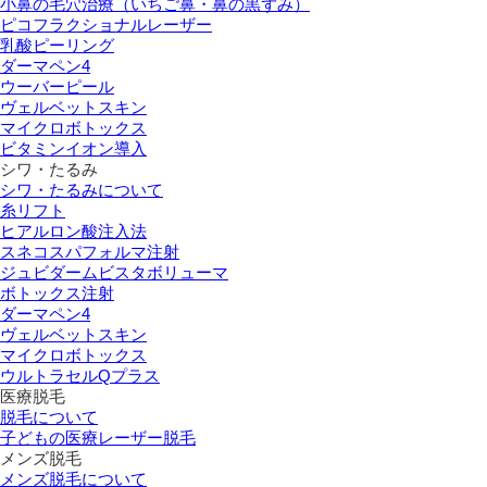
小鼻の毛穴治療（いちご鼻・鼻の黒ずみ）
ピコフラクショナルレーザー
乳酸ピーリング
ダーマペン4
ウーバーピール
ヴェルベットスキン
マイクロボトックス
ビタミンイオン導入
シワ・たるみ
シワ・たるみについて
糸リフト
ヒアルロン酸注入法
スネコスパフォルマ注射
ジュビダームビスタボリューマ
ボトックス注射
ダーマペン4
ヴェルベットスキン
マイクロボトックス
ウルトラセルQプラス
医療脱毛
脱毛について
子どもの医療レーザー脱毛
メンズ脱毛
メンズ脱毛について