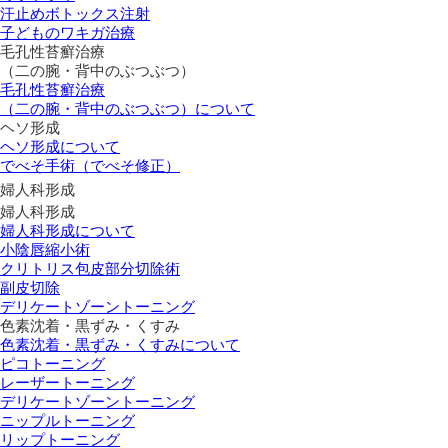
汗止めボトックス注射
子どものワキガ治療
⽑孔性苔癬治療
（⼆の腕・背中のぶつぶつ）
⽑孔性苔癬治療
（⼆の腕・背中のぶつぶつ）について
ヘソ形成
ヘソ形成について
でべそ手術（でべそ修正）
婦人科形成
婦人科形成
婦人科形成について
小陰唇縮小術
クリトリス包皮部分切除術
副皮切除
デリケートゾーントーニング
色素沈着・黒ずみ・くすみ
色素沈着・黒ずみ・くすみについて
ピコトーニング
レーザートーニング
デリケートゾーントーニング
ニップルトーニング
リップトーニング