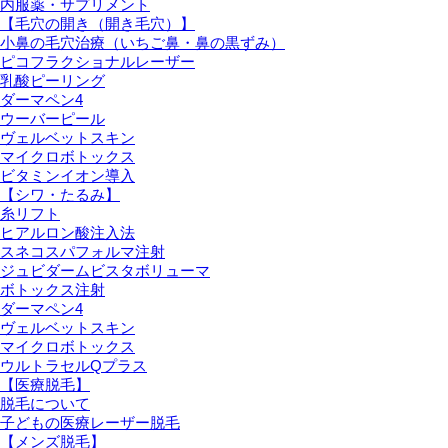
内服薬・サプリメント
【毛穴の開き（開き毛穴）】
小鼻の毛穴治療（いちご鼻・鼻の黒ずみ）
ピコフラクショナルレーザー
乳酸ピーリング
ダーマペン4
ウーバーピール
ヴェルベットスキン
マイクロボトックス
ビタミンイオン導入
【シワ・たるみ】
糸リフト
ヒアルロン酸注入法
スネコスパフォルマ注射
ジュビダームビスタボリューマ
ボトックス注射
ダーマペン4
ヴェルベットスキン
マイクロボトックス
ウルトラセルQプラス
【医療脱毛】
脱毛について
子どもの医療レーザー脱毛
【メンズ脱毛】