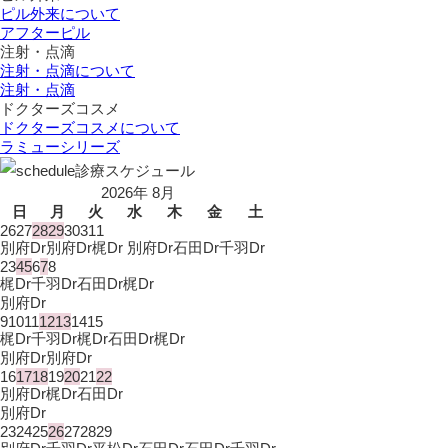
ピル外来について
アフターピル
注射・点滴
注射・点滴について
注射・点滴
ドクターズコスメ
ドクターズコスメについて
ラミューシリーズ
診療スケジュール
2026年 8月
日
月
火
水
木
金
土
26
27
28
29
30
31
1
別府Dr
別府Dr
梶Dr 別府Dr
石田Dr
千羽Dr
2
3
4
5
6
7
8
梶Dr
千羽Dr
石田Dr
梶Dr
別府Dr
9
10
11
12
13
14
15
梶Dr
千羽Dr
梶Dr
石田Dr
梶Dr
別府Dr
別府Dr
16
17
18
19
20
21
22
別府Dr
梶Dr
石田Dr
別府Dr
23
24
25
26
27
28
29