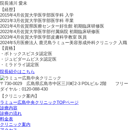
院長
浦川 愛未
【経歴】
2015年4月
佐賀大学医学部医学科 入学
2021年3月
佐賀大学医学部医学科 卒業
2021年4月
佐賀県医療センター好生館 初期臨床研修医
2022年4月
佐賀大学医学部付属病院 初期臨床研修医
2023年4月
佐賀大学医学部皮膚科学教室 医員
2024年5月
医療法人 鹿児島ラミュー美容形成外科クリニック 入職
【資格】
・ボトックスビスタ認定医
・ジュビダームビスタ認定医
・ミラドライ認定医
院長紹介はこちら
〒730-0029 広島県広島市中区三川町2-3 PDLビル 2階 フリー
ダイヤル：0120-088-430
【クリニック案内】
ラミュー広島中央クリニックTOPページ
診療内容
診療の流れ
料金表
クリニック案内
アクセス