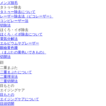
メンズ脱毛
タトゥー除去
タトゥー除去について
レーザー除去法（ピコレーザー）
コンビレーザー法
切除法
ほくろ・イボ除去
ほくろ・イボ除去について
電気分解法
エルビウムヤグレーザー
眼瞼黄色腫
（まぶたの黄色いできもの）
切開法
顔
二重まぶた
二重まぶたについて
二重埋没法
二重切開法
目もとの
エイジングケア
目もとの
エイジングケアについて
目頭切開