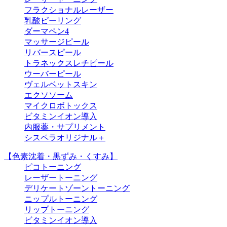
フラクショナルレーザー
乳酸ピーリング
ダーマペン4
マッサージピール
リバースピール
トラネックスレチピール
ウーバーピール
ヴェルベットスキン
エクソソーム
マイクロボトックス
ビタミンイオン導入
内服薬・サプリメント
シスペラオリジナル＋
【色素沈着・黒ずみ・くすみ】
ピコトーニング
レーザートーニング
デリケートゾーントーニング
ニップルトーニング
リップトーニング
ビタミンイオン導入