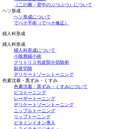
（⼆の腕・背中のぶつぶつ）について
ヘソ形成
ヘソ形成について
でべそ手術（でべそ修正）
婦人科形成
婦人科形成
婦人科形成について
小陰唇縮小術
クリトリス包皮部分切除術
副皮切除
デリケートゾーントーニング
色素沈着・黒ずみ・くすみ
色素沈着・黒ずみ・くすみについて
ピコトーニング
レーザートーニング
デリケートゾーントーニング
ニップルトーニング
リップトーニング
ビタミンイオン導入
シスペラオリジナル＋