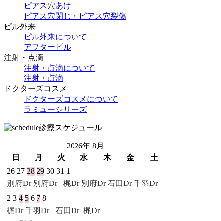
ピアス穴あけ
ピアス穴閉じ・ピアス穴裂傷
ピル外来
ピル外来について
アフターピル
注射・点滴
注射・点滴について
注射・点滴
ドクターズコスメ
ドクターズコスメについて
ラミューシリーズ
診療スケジュール
2026年 8月
日
月
火
水
木
金
土
26
27
28
29
30
31
1
別府Dr
別府Dr
梶Dr 別府Dr
石田Dr
千羽Dr
2
3
4
5
6
7
8
梶Dr
千羽Dr
石田Dr
梶Dr