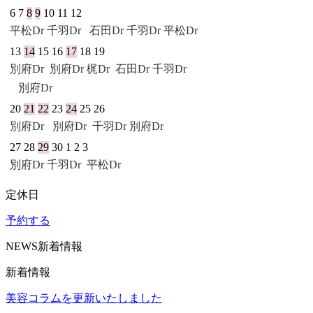
6
7
8
9
10
11
12
平松Dr
千羽Dr
石田Dr
千羽Dr
平松Dr
13
14
15
16
17
18
19
別府Dr
別府Dr
梶Dr
石田Dr
千羽Dr
別府Dr
20
21
22
23
24
25
26
別府Dr
別府Dr
千羽Dr
別府Dr
27
28
29
30
1
2
3
別府Dr
千羽Dr
平松Dr
定休日
予約する
NEWS
新着情報
新着情報
美容コラムを更新いたしました