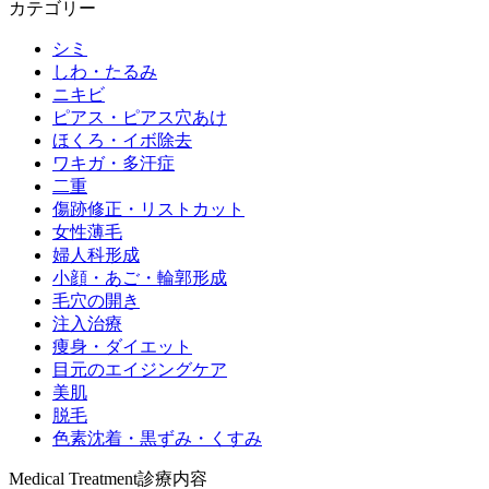
カテゴリー
シミ
しわ・たるみ
ニキビ
ピアス・ピアス穴あけ
ほくろ・イボ除去
ワキガ・多汗症
二重
傷跡修正・リストカット
女性薄毛
婦人科形成
小顔・あご・輪郭形成
毛穴の開き
注入治療
痩身・ダイエット
目元のエイジングケア
美肌
脱毛
色素沈着・黒ずみ・くすみ
Medical Treatment
診療内容