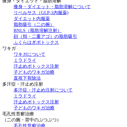
痩身・ダイエット・脂肪溶解
痩身・ダイエット・脂肪溶解について
リベルサス（GLP-1内服薬)
ダイエット内服薬
脂肪吸引（二の腕）
BNLS（脂肪溶解注射）
顔（頬・二重アゴ）の脂肪吸引
ふくらはぎボトックス
ワキガ
ワキガについて
ミラドライ
汗止めボトックス注射
子どものワキガ治療
直視下剪除法
多汗症・汗止め注射
多汗症・汗止め注射について
ミラドライ
汗止めボトックス注射
子どものワキガ治療
⽑孔性苔癬治療
（⼆の腕・背中のぶつぶつ）
⽑孔性苔癬治療