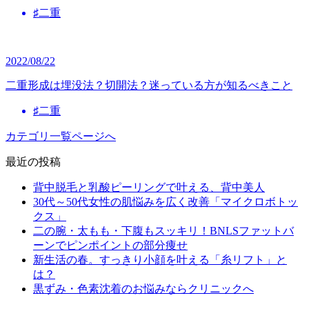
♯二重
2022/08/22
二重形成は埋没法？切開法？迷っている方が知るべきこと
♯二重
カテゴリ一覧ページへ
最近の投稿
背中脱毛と乳酸ピーリングで叶える、背中美人
30代～50代女性の肌悩みを広く改善「マイクロボトッ
クス」
二の腕・太もも・下腹もスッキリ！BNLSファットバ
ーンでピンポイントの部分痩せ
新生活の春。すっきり小顔を叶える「糸リフト」と
は？
黒ずみ・色素沈着のお悩みならクリニックへ