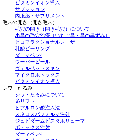
ビタミンイオン導入
サブシジョン
内服薬・サプリメント
毛穴の開き（開き毛穴）
毛穴の開き（開き毛穴）について
小鼻の毛穴治療（いちご鼻・鼻の黒ずみ）
ピコフラクショナルレーザー
乳酸ピーリング
ダーマペン4
ウーバーピール
ヴェルベットスキン
マイクロボトックス
ビタミンイオン導入
シワ・たるみ
シワ・たるみについて
糸リフト
ヒアルロン酸注入法
スネコスパフォルマ注射
ジュビダームビスタボリューマ
ボトックス注射
ダーマペン4