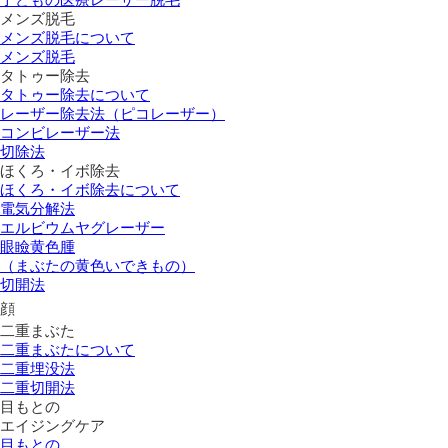
メンズ脱毛
メンズ脱毛について
メンズ脱毛
タトゥー除去
タトゥー除去について
レーザー除去法（ピコレーザー）
コンビレーザー法
切除法
ほくろ・イボ除去
ほくろ・イボ除去について
電気分解法
エルビウムヤグレーザー
眼瞼黄色腫
（まぶたの黄色いできもの）
切開法
顔
二重まぶた
二重まぶたについて
二重埋没法
二重切開法
目もとの
エイジングケア
目もとの