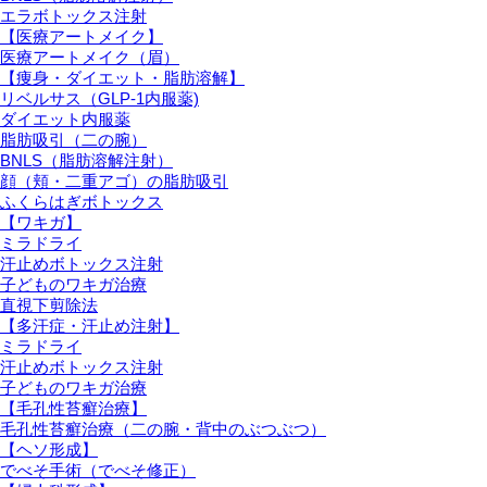
エラボトックス注射
【医療アートメイク】
医療アートメイク（眉）
【痩身・ダイエット・脂肪溶解】
リベルサス（GLP-1内服薬)
ダイエット内服薬
脂肪吸引（二の腕）
BNLS（脂肪溶解注射）
顔（頬・二重アゴ）の脂肪吸引
ふくらはぎボトックス
【ワキガ】
ミラドライ
汗止めボトックス注射
子どものワキガ治療
直視下剪除法
【多汗症・汗止め注射】
ミラドライ
汗止めボトックス注射
子どものワキガ治療
【⽑孔性苔癬治療】
⽑孔性苔癬治療（⼆の腕・背中のぶつぶつ）
【ヘソ形成】
でべそ手術（でべそ修正）