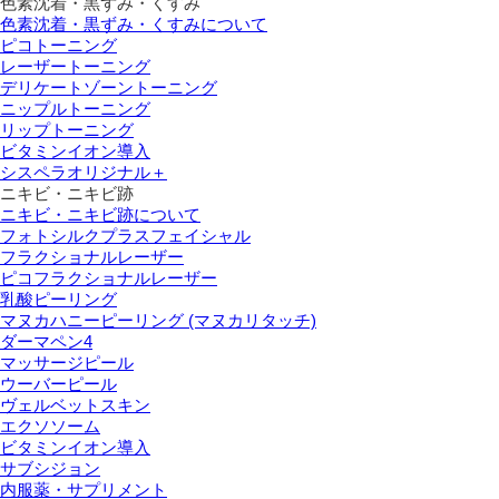
色素沈着・黒ずみ・くすみ
色素沈着・黒ずみ・くすみについて
ピコトーニング
レーザートーニング
デリケートゾーントーニング
ニップルトーニング
リップトーニング
ビタミンイオン導入
シスペラオリジナル＋
ニキビ・ニキビ跡
ニキビ・ニキビ跡について
フォトシルクプラスフェイシャル
フラクショナルレーザー
ピコフラクショナルレーザー
乳酸ピーリング
マヌカハニーピーリング (マヌカリタッチ)
ダーマペン4
マッサージピール
ウーバーピール
ヴェルベットスキン
エクソソーム
ビタミンイオン導入
サブシジョン
内服薬・サプリメント