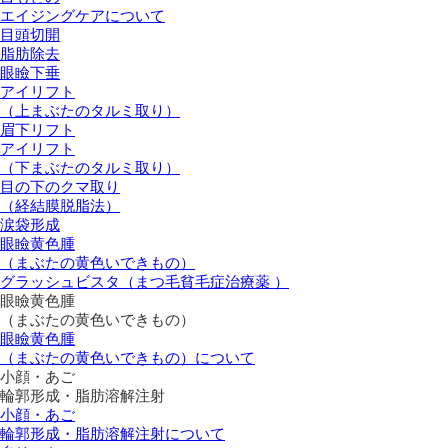
エイジングケアについて
目頭切開
脂肪除去
眼瞼下垂
アイリフト
（上まぶたのタルミ取り）
眉下リフト
アイリフト
（下まぶたのタルミ取り）
目の下のクマ取り
（経結膜脱脂法）
涙袋形成
眼瞼黄色腫
（まぶたの黄色いできもの）
グラッシュビスタ（まつ毛貧毛症治療薬 ）
眼瞼黄色腫
（まぶたの黄色いできもの）
眼瞼黄色腫
（まぶたの黄色いできもの）について
小顔・あご
輪郭形成・脂肪溶解注射
小顔・あご
輪郭形成・脂肪溶解注射について