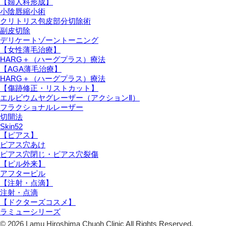
【婦人科形成】
小陰唇縮小術
クリトリス包皮部分切除術
副皮切除
デリケートゾーントーニング
【女性薄毛治療】
HARG＋（ハーグプラス）療法
【AGA薄毛治療】
HARG＋（ハーグプラス）療法
【傷跡修正・リストカット】
エルビウムヤグレーザー（アクションⅡ）
フラクショナルレーザー
切開法
Skin52
【ピアス】
ピアス穴あけ
ピアス穴閉じ・ピアス穴裂傷
【ピル外来】
アフターピル
【注射・点滴】
注射・点滴
【ドクターズコスメ】
ラミューシリーズ
© 2026 Lamu Hiroshima Chuoh Clinic All Rights Reserved.