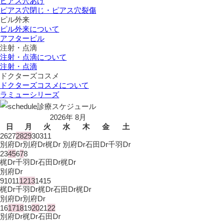
ピアス穴あけ
ピアス穴閉じ・ピアス穴裂傷
ピル外来
ピル外来について
アフターピル
注射・点滴
注射・点滴について
注射・点滴
ドクターズコスメ
ドクターズコスメについて
ラミューシリーズ
診療スケジュール
2026年 8月
日
月
火
水
木
金
土
26
27
28
29
30
31
1
別府Dr
別府Dr
梶Dr 別府Dr
石田Dr
千羽Dr
2
3
4
5
6
7
8
梶Dr
千羽Dr
石田Dr
梶Dr
別府Dr
9
10
11
12
13
14
15
梶Dr
千羽Dr
梶Dr
石田Dr
梶Dr
別府Dr
別府Dr
16
17
18
19
20
21
22
別府Dr
梶Dr
石田Dr