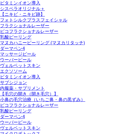
ビタミンイオン導入
シスペラオリジナル＋
【ニキビ・ニキビ跡】
フォトシルクプラスフェイシャル
フラクショナルレーザー
ピコフラクショナルレーザー
乳酸ピーリング
マヌカハニーピーリング (マヌカリタッチ)
ダーマペン4
マッサージピール
ウーバーピール
ヴェルベットスキン
エクソソーム
ビタミンイオン導入
サブシジョン
内服薬・サプリメント
【毛穴の開き（開き毛穴）】
小鼻の毛穴治療（いちご鼻・鼻の黒ずみ）
ピコフラクショナルレーザー
乳酸ピーリング
ダーマペン4
ウーバーピール
ヴェルベットスキン
マイクロボトックス