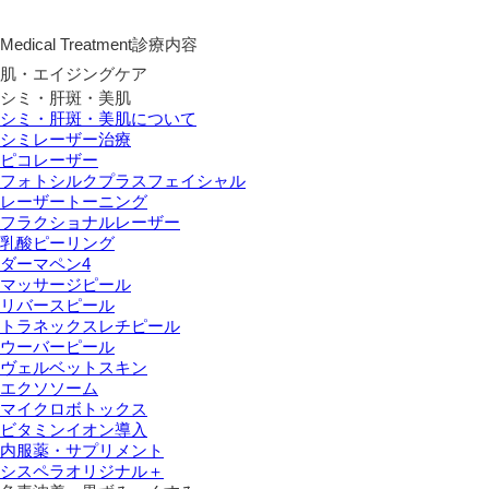
Medical Treatment
診療内容
肌・エイジングケア
シミ・肝斑・美肌
シミ・肝斑・美肌について
シミレーザー治療
ピコレーザー
フォトシルクプラスフェイシャル
レーザートーニング
フラクショナルレーザー
乳酸ピーリング
ダーマペン4
マッサージピール
リバースピール
トラネックスレチピール
ウーバーピール
ヴェルベットスキン
エクソソーム
マイクロボトックス
ビタミンイオン導入
内服薬・サプリメント
シスペラオリジナル＋