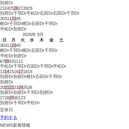
別府Dr
23
24
25
26
27
28
29
別府Dr
千羽Dr
平松Dr
石田Dr
石田Dr
千羽Dr
30
31
1
2
3
4
5
梶Dr
千羽Dr
梶Dr
石田Dr
千羽Dr
平松Dr
別府Dr
2026年 9月
日
月
火
水
木
金
土
30
31
1
2
3
4
5
梶Dr
千羽Dr
梶Dr
石田Dr
千羽Dr
平松Dr
別府Dr
6
7
8
9
10
11
12
平松Dr
千羽Dr
石田Dr
千羽Dr
平松Dr
13
14
15
16
17
18
19
別府Dr
別府Dr
梶Dr
石田Dr
千羽Dr
別府Dr
20
21
22
23
24
25
26
別府Dr
別府Dr
千羽Dr
別府Dr
27
28
29
30
1
2
3
別府Dr
千羽Dr
平松Dr
定休日
予約する
NEWS
新着情報