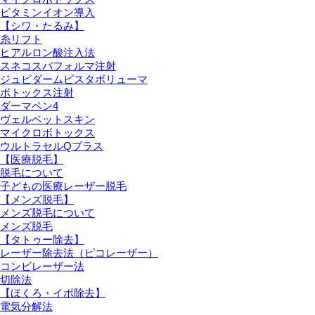
ビタミンイオン導入
【シワ・たるみ】
糸リフト
ヒアルロン酸注入法
スネコスパフォルマ注射
ジュビダームビスタボリューマ
ボトックス注射
ダーマペン4
ヴェルベットスキン
マイクロボトックス
ウルトラセルQプラス
【医療脱毛】
脱毛について
子どもの医療レーザー脱毛
【メンズ脱毛】
メンズ脱毛について
メンズ脱毛
【タトゥー除去】
レーザー除去法（ピコレーザー）
コンビレーザー法
切除法
【ほくろ・イボ除去】
電気分解法