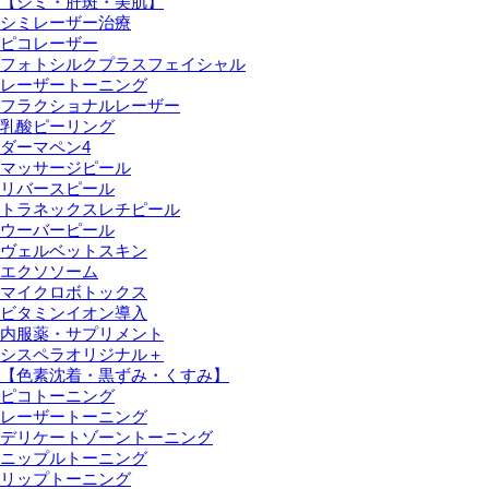
【シミ・肝斑・美肌】
シミレーザー治療
ピコレーザー
フォトシルクプラスフェイシャル
レーザートーニング
フラクショナルレーザー
乳酸ピーリング
ダーマペン4
マッサージピール
リバースピール
トラネックスレチピール
ウーバーピール
ヴェルベットスキン
エクソソーム
マイクロボトックス
ビタミンイオン導入
内服薬・サプリメント
シスペラオリジナル＋
【色素沈着・黒ずみ・くすみ】
ピコトーニング
レーザートーニング
デリケートゾーントーニング
ニップルトーニング
リップトーニング