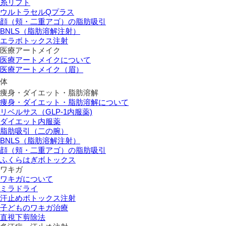
糸リフト
ウルトラセルQプラス
顔（頬・二重アゴ）の脂肪吸引
BNLS（脂肪溶解注射）
エラボトックス注射
医療アートメイク
医療アートメイクについて
医療アートメイク（眉）
体
痩身・ダイエット・脂肪溶解
痩身・ダイエット・脂肪溶解について
リベルサス（GLP-1内服薬)
ダイエット内服薬
脂肪吸引（二の腕）
BNLS（脂肪溶解注射）
顔（頬・二重アゴ）の脂肪吸引
ふくらはぎボトックス
ワキガ
ワキガについて
ミラドライ
汗止めボトックス注射
子どものワキガ治療
直視下剪除法