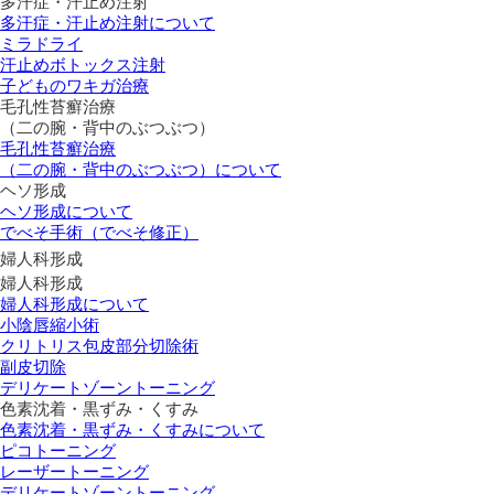
多汗症・汗止め注射
多汗症・汗止め注射について
ミラドライ
汗止めボトックス注射
子どものワキガ治療
⽑孔性苔癬治療
（⼆の腕・背中のぶつぶつ）
⽑孔性苔癬治療
（⼆の腕・背中のぶつぶつ）について
ヘソ形成
ヘソ形成について
でべそ手術（でべそ修正）
婦人科形成
婦人科形成
婦人科形成について
小陰唇縮小術
クリトリス包皮部分切除術
副皮切除
デリケートゾーントーニング
色素沈着・黒ずみ・くすみ
色素沈着・黒ずみ・くすみについて
ピコトーニング
レーザートーニング
デリケートゾーントーニング