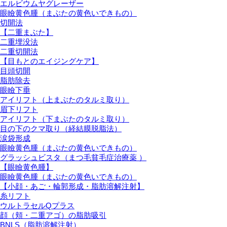
エルビウムヤグレーザー
眼瞼黄色腫（まぶたの黄色いできもの）
切開法
【二重まぶた】
二重埋没法
二重切開法
【目もとのエイジングケア】
目頭切開
脂肪除去
眼瞼下垂
アイリフト（上まぶたのタルミ取り）
眉下リフト
アイリフト（下まぶたのタルミ取り）
目の下のクマ取り（経結膜脱脂法）
涙袋形成
眼瞼黄色腫（まぶたの黄色いできもの）
グラッシュビスタ（まつ毛貧毛症治療薬 ）
【眼瞼黄色腫】
眼瞼黄色腫（まぶたの黄色いできもの）
【小顔・あご・輪郭形成・脂肪溶解注射】
糸リフト
ウルトラセルQプラス
顔（頬・二重アゴ）の脂肪吸引
BNLS（脂肪溶解注射）