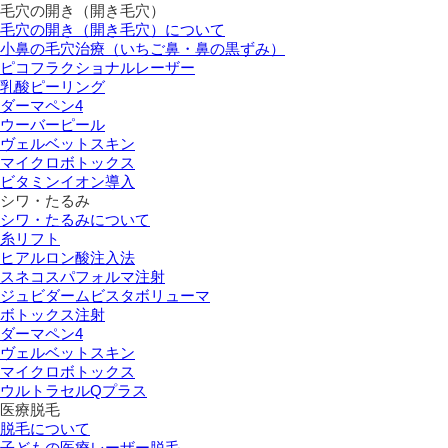
毛穴の開き（開き毛穴）
毛穴の開き（開き毛穴）について
小鼻の毛穴治療（いちご鼻・鼻の黒ずみ）
ピコフラクショナルレーザー
乳酸ピーリング
ダーマペン4
ウーバーピール
ヴェルベットスキン
マイクロボトックス
ビタミンイオン導入
シワ・たるみ
シワ・たるみについて
糸リフト
ヒアルロン酸注入法
スネコスパフォルマ注射
ジュビダームビスタボリューマ
ボトックス注射
ダーマペン4
ヴェルベットスキン
マイクロボトックス
ウルトラセルQプラス
医療脱毛
脱毛について
子どもの医療レーザー脱毛