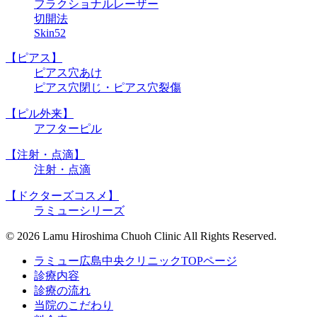
フラクショナルレーザー
切開法
Skin52
【ピアス】
ピアス穴あけ
ピアス穴閉じ・ピアス穴裂傷
【ピル外来】
アフターピル
【注射・点滴】
注射・点滴
【ドクターズコスメ】
ラミューシリーズ
© 2026 Lamu Hiroshima Chuoh Clinic All Rights Reserved.
ラミュー広島中央クリニックTOPページ
診療内容
診療の流れ
当院のこだわり