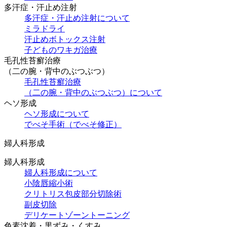
多汗症・汗止め注射
多汗症・汗止め注射について
ミラドライ
汗止めボトックス注射
子どものワキガ治療
⽑孔性苔癬治療
（⼆の腕・背中のぶつぶつ）
⽑孔性苔癬治療
（⼆の腕・背中のぶつぶつ）について
ヘソ形成
ヘソ形成について
でべそ手術（でべそ修正）
婦人科形成
婦人科形成
婦人科形成について
小陰唇縮小術
クリトリス包皮部分切除術
副皮切除
デリケートゾーントーニング
色素沈着・黒ずみ・くすみ