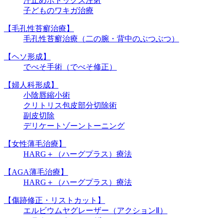
汗止めボトックス注射
子どものワキガ治療
【⽑孔性苔癬治療】
⽑孔性苔癬治療（⼆の腕・背中のぶつぶつ）
【ヘソ形成】
でべそ手術（でべそ修正）
【婦人科形成】
小陰唇縮小術
クリトリス包皮部分切除術
副皮切除
デリケートゾーントーニング
【女性薄毛治療】
HARG＋（ハーグプラス）療法
【AGA薄毛治療】
HARG＋（ハーグプラス）療法
【傷跡修正・リストカット】
エルビウムヤグレーザー（アクションⅡ）