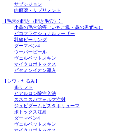
サブシジョン
内服薬・サプリメント
【毛穴の開き（開き毛穴）】
小鼻の毛穴治療（いちご鼻・鼻の黒ずみ）
ピコフラクショナルレーザー
乳酸ピーリング
ダーマペン4
ウーバーピール
ヴェルベットスキン
マイクロボトックス
ビタミンイオン導入
【シワ・たるみ】
糸リフト
ヒアルロン酸注入法
スネコスパフォルマ注射
ジュビダームビスタボリューマ
ボトックス注射
ダーマペン4
ヴェルベットスキン
マイクロボトックス