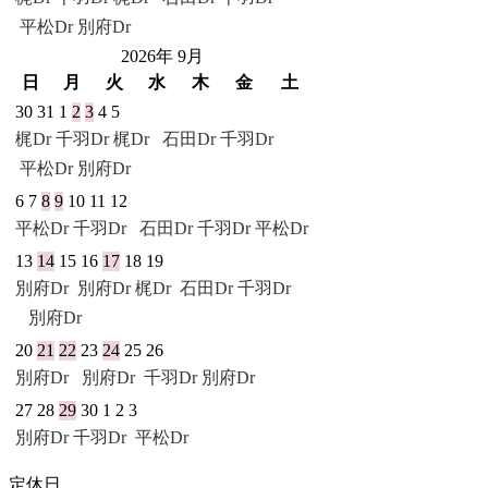
平松Dr
別府Dr
2026年 9月
日
月
火
水
木
金
土
30
31
1
2
3
4
5
梶Dr
千羽Dr
梶Dr
石田Dr
千羽Dr
平松Dr
別府Dr
6
7
8
9
10
11
12
平松Dr
千羽Dr
石田Dr
千羽Dr
平松Dr
13
14
15
16
17
18
19
別府Dr
別府Dr
梶Dr
石田Dr
千羽Dr
別府Dr
20
21
22
23
24
25
26
別府Dr
別府Dr
千羽Dr
別府Dr
27
28
29
30
1
2
3
別府Dr
千羽Dr
平松Dr
定休日