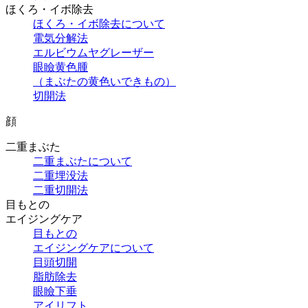
ほくろ・イボ除去
ほくろ・イボ除去について
電気分解法
エルビウムヤグレーザー
眼瞼黄色腫
（まぶたの黄色いできもの）
切開法
顔
二重まぶた
二重まぶたについて
二重埋没法
二重切開法
目もとの
エイジングケア
目もとの
エイジングケアについて
目頭切開
脂肪除去
眼瞼下垂
アイリフト