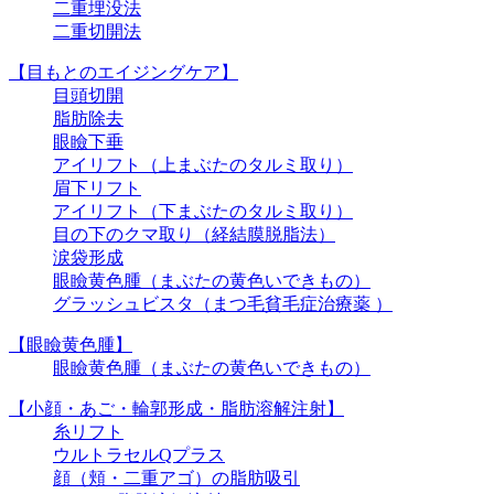
二重埋没法
二重切開法
【目もとのエイジングケア】
目頭切開
脂肪除去
眼瞼下垂
アイリフト（上まぶたのタルミ取り）
眉下リフト
アイリフト（下まぶたのタルミ取り）
目の下のクマ取り（経結膜脱脂法）
涙袋形成
眼瞼黄色腫（まぶたの黄色いできもの）
グラッシュビスタ（まつ毛貧毛症治療薬 ）
【眼瞼黄色腫】
眼瞼黄色腫（まぶたの黄色いできもの）
【小顔・あご・輪郭形成・脂肪溶解注射】
糸リフト
ウルトラセルQプラス
顔（頬・二重アゴ）の脂肪吸引