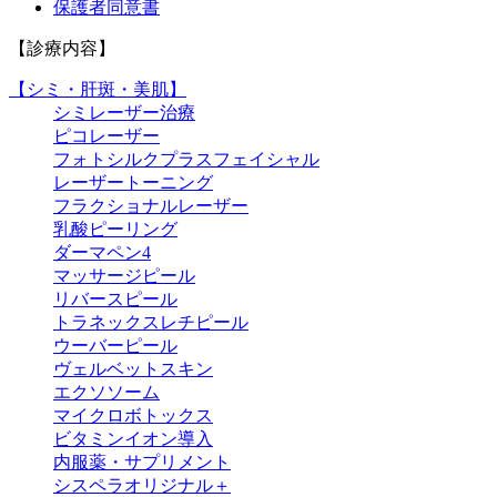
保護者同意書
【診療内容】
【シミ・肝斑・美肌】
シミレーザー治療
ピコレーザー
フォトシルクプラスフェイシャル
レーザートーニング
フラクショナルレーザー
乳酸ピーリング
ダーマペン4
マッサージピール
リバースピール
トラネックスレチピール
ウーバーピール
ヴェルベットスキン
エクソソーム
マイクロボトックス
ビタミンイオン導入
内服薬・サプリメント
シスペラオリジナル＋