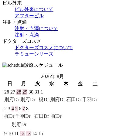
ピル外来
ピル外来について
アフターピル
注射・点滴
注射・点滴について
注射・点滴
ドクターズコスメ
ドクターズコスメについて
ラミューシリーズ
診療スケジュール
2026年 8月
日
月
火
水
木
金
土
26
27
28
29
30
31
1
別府Dr
別府Dr
梶Dr 別府Dr
石田Dr
千羽Dr
2
3
4
5
6
7
8
梶Dr
千羽Dr
石田Dr
梶Dr
別府Dr
9
10
11
12
13
14
15