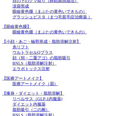
目の下のクマ取り（経結膜脱脂法）
涙袋形成
眼瞼黄色腫（まぶたの黄色いできもの）
グラッシュビスタ（まつ毛貧毛症治療薬 ）
【眼瞼黄色腫】
眼瞼黄色腫（まぶたの黄色いできもの）
【小顔・あご・輪郭形成・脂肪溶解注射】
糸リフト
ウルトラセルQプラス
顔（頬・二重アゴ）の脂肪吸引
BNLS（脂肪溶解注射）
エラボトックス注射
【医療アートメイク】
医療アートメイク（眉）
【痩身・ダイエット・脂肪溶解】
リベルサス（GLP-1内服薬)
ダイエット内服薬
脂肪吸引（二の腕）
BNLS（脂肪溶解注射）