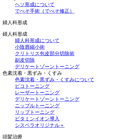
ヘソ形成について
でべそ手術（でべそ修正）
婦人科形成
婦人科形成
婦人科形成について
小陰唇縮小術
クリトリス包皮部分切除術
副皮切除
デリケートゾーントーニング
色素沈着・黒ずみ・くすみ
色素沈着・黒ずみ・くすみについて
ピコトーニング
レーザートーニング
デリケートゾーントーニング
ニップルトーニング
リップトーニング
ビタミンイオン導入
シスペラオリジナル＋
頭髪治療