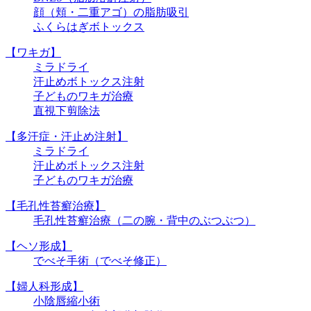
顔（頬・二重アゴ）の脂肪吸引
ふくらはぎボトックス
【ワキガ】
ミラドライ
汗止めボトックス注射
子どものワキガ治療
直視下剪除法
【多汗症・汗止め注射】
ミラドライ
汗止めボトックス注射
子どものワキガ治療
【⽑孔性苔癬治療】
⽑孔性苔癬治療（⼆の腕・背中のぶつぶつ）
【ヘソ形成】
でべそ手術（でべそ修正）
【婦人科形成】
小陰唇縮小術