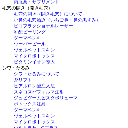
内服薬・サプリメント
毛穴の開き（開き毛穴）
毛穴の開き（開き毛穴）について
小鼻の毛穴治療（いちご鼻・鼻の黒ずみ）
ピコフラクショナルレーザー
乳酸ピーリング
ダーマペン4
ウーバーピール
ヴェルベットスキン
マイクロボトックス
ビタミンイオン導入
シワ・たるみ
シワ・たるみについて
糸リフト
ヒアルロン酸注入法
スネコスパフォルマ注射
ジュビダームビスタボリューマ
ボトックス注射
ダーマペン4
ヴェルベットスキン
マイクロボトックス
ウルトラセルQプラス