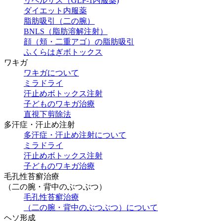
リベルサス（GLP-1内服薬)
ダイエット内服薬
脂肪吸引（二の腕）
BNLS（脂肪溶解注射）
顔（頬・二重アゴ）の脂肪吸引
ふくらはぎボトックス
ワキガ
ワキガについて
ミラドライ
汗止めボトックス注射
子どものワキガ治療
直視下剪除法
多汗症・汗止め注射
多汗症・汗止め注射について
ミラドライ
汗止めボトックス注射
子どものワキガ治療
⽑孔性苔癬治療
（⼆の腕・背中のぶつぶつ）
⽑孔性苔癬治療
（⼆の腕・背中のぶつぶつ）について
ヘソ形成