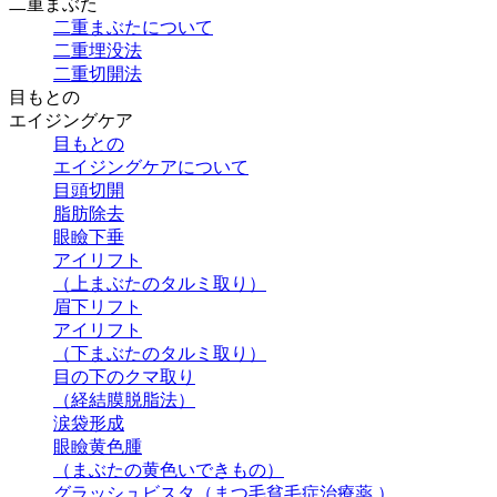
二重まぶた
二重まぶたについて
二重埋没法
二重切開法
目もとの
エイジングケア
目もとの
エイジングケアについて
目頭切開
脂肪除去
眼瞼下垂
アイリフト
（上まぶたのタルミ取り）
眉下リフト
アイリフト
（下まぶたのタルミ取り）
目の下のクマ取り
（経結膜脱脂法）
涙袋形成
眼瞼黄色腫
（まぶたの黄色いできもの）
グラッシュビスタ（まつ毛貧毛症治療薬 ）