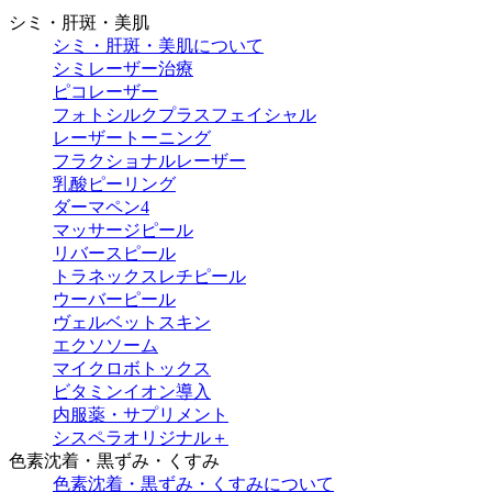
シミ・肝斑・美肌
シミ・肝斑・美肌について
シミレーザー治療
ピコレーザー
フォトシルクプラスフェイシャル
レーザートーニング
フラクショナルレーザー
乳酸ピーリング
ダーマペン4
マッサージピール
リバースピール
トラネックスレチピール
ウーバーピール
ヴェルベットスキン
エクソソーム
マイクロボトックス
ビタミンイオン導入
内服薬・サプリメント
シスペラオリジナル＋
色素沈着・黒ずみ・くすみ
色素沈着・黒ずみ・くすみについて