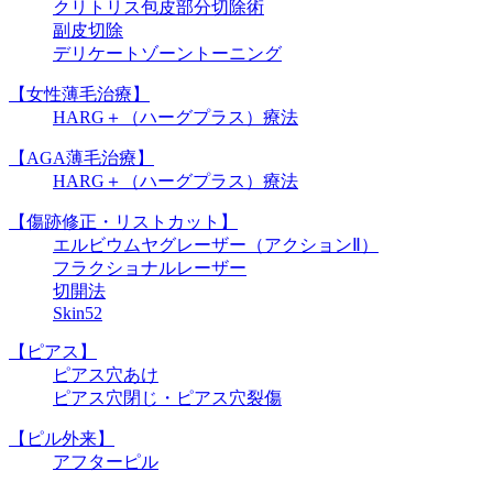
クリトリス包皮部分切除術
副皮切除
デリケートゾーントーニング
【女性薄毛治療】
HARG＋（ハーグプラス）療法
【AGA薄毛治療】
HARG＋（ハーグプラス）療法
【傷跡修正・リストカット】
エルビウムヤグレーザー（アクションⅡ）
フラクショナルレーザー
切開法
Skin52
【ピアス】
ピアス穴あけ
ピアス穴閉じ・ピアス穴裂傷
【ピル外来】
アフターピル