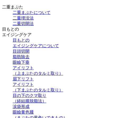
二重まぶた
二重まぶたについて
二重埋没法
二重切開法
目もとの
エイジングケア
目もとの
エイジングケアについて
目頭切開
脂肪除去
眼瞼下垂
アイリフト
（上まぶたのタルミ取り）
眉下リフト
アイリフト
（下まぶたのタルミ取り）
目の下のクマ取り
（経結膜脱脂法）
涙袋形成
眼瞼黄色腫
（まぶたの黄色いできもの）