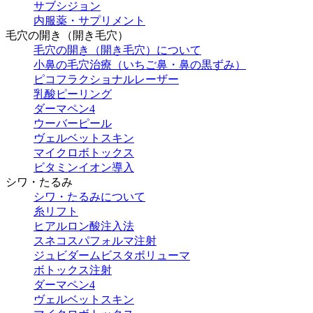
サブシジョン
内服薬・サプリメント
毛穴の開き（開き毛穴）
毛穴の開き（開き毛穴）について
小鼻の毛穴治療（いちご鼻・鼻の黒ずみ）
ピコフラクショナルレーザー
乳酸ピーリング
ダーマペン4
ウーバーピール
ヴェルベットスキン
マイクロボトックス
ビタミンイオン導入
シワ・たるみ
シワ・たるみについて
糸リフト
ヒアルロン酸注入法
スネコスパフォルマ注射
ジュビダームビスタボリューマ
ボトックス注射
ダーマペン4
ヴェルベットスキン