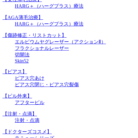
HARG＋（ハーグプラス）療法
【AGA薄毛治療】
HARG＋（ハーグプラス）療法
【傷跡修正・リストカット】
エルビウムヤグレーザー（アクションⅡ）
フラクショナルレーザー
切開法
Skin52
【ピアス】
ピアス穴あけ
ピアス穴閉じ・ピアス穴裂傷
【ピル外来】
アフターピル
【注射・点滴】
注射・点滴
【ドクターズコスメ】