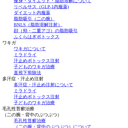
痩身・ダイエット・脂肪溶解について
リベルサス（GLP-1内服薬)
ダイエット内服薬
脂肪吸引（二の腕）
BNLS（脂肪溶解注射）
顔（頬・二重アゴ）の脂肪吸引
ふくらはぎボトックス
ワキガ
ワキガについて
ミラドライ
汗止めボトックス注射
子どものワキガ治療
直視下剪除法
多汗症・汗止め注射
多汗症・汗止め注射について
ミラドライ
汗止めボトックス注射
子どものワキガ治療
⽑孔性苔癬治療
（⼆の腕・背中のぶつぶつ）
⽑孔性苔癬治療
（⼆の腕・背中のぶつぶつ）について