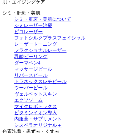
肌・エイジングケア
シミ・肝斑・美肌
シミ・肝斑・美肌について
シミレーザー治療
ピコレーザー
フォトシルクプラスフェイシャル
レーザートーニング
フラクショナルレーザー
乳酸ピーリング
ダーマペン4
マッサージピール
リバースピール
トラネックスレチピール
ウーバーピール
ヴェルベットスキン
エクソソーム
マイクロボトックス
ビタミンイオン導入
内服薬・サプリメント
シスペラオリジナル＋
色素沈着・黒ずみ・くすみ