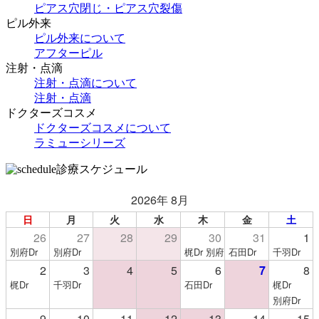
ピアス穴閉じ・ピアス穴裂傷
ピル外来
ピル外来について
アフターピル
注射・点滴
注射・点滴について
注射・点滴
ドクターズコスメ
ドクターズコスメについて
ラミューシリーズ
診療スケジュール
2026年 8月
日
月
火
水
木
金
土
26
27
28
29
30
31
1
別府Dr
別府Dr
梶Dr 別府Dr
石田Dr
千羽Dr
2
3
4
5
6
7
8
梶Dr
千羽Dr
石田Dr
梶Dr
別府Dr
9
10
11
12
13
14
15