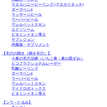
マヌカハニーピーリング (マヌカリタッチ)
ダーマペン4
マッサージピール
ウーバーピール
ヴェルベットスキン
エクソソーム
ビタミンイオン導入
サブシジョン
内服薬・サプリメント
【毛穴の開き（開き毛穴）】
小鼻の毛穴治療（いちご鼻・鼻の黒ずみ）
ピコフラクショナルレーザー
乳酸ピーリング
ダーマペン4
ウーバーピール
ヴェルベットスキン
マイクロボトックス
ビタミンイオン導入
【シワ・たるみ】