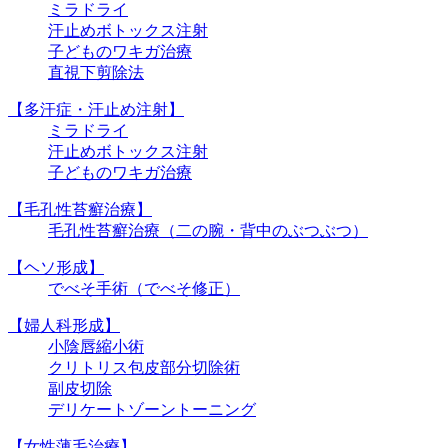
ミラドライ
汗止めボトックス注射
子どものワキガ治療
直視下剪除法
【多汗症・汗止め注射】
ミラドライ
汗止めボトックス注射
子どものワキガ治療
【⽑孔性苔癬治療】
⽑孔性苔癬治療（⼆の腕・背中のぶつぶつ）
【ヘソ形成】
でべそ手術（でべそ修正）
【婦人科形成】
小陰唇縮小術
クリトリス包皮部分切除術
副皮切除
デリケートゾーントーニング
【女性薄毛治療】