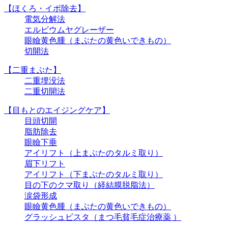
【ほくろ・イボ除去】
電気分解法
エルビウムヤグレーザー
眼瞼黄色腫（まぶたの黄色いできもの）
切開法
【二重まぶた】
二重埋没法
二重切開法
【目もとのエイジングケア】
目頭切開
脂肪除去
眼瞼下垂
アイリフト（上まぶたのタルミ取り）
眉下リフト
アイリフト（下まぶたのタルミ取り）
目の下のクマ取り（経結膜脱脂法）
涙袋形成
眼瞼黄色腫（まぶたの黄色いできもの）
グラッシュビスタ（まつ毛貧毛症治療薬 ）