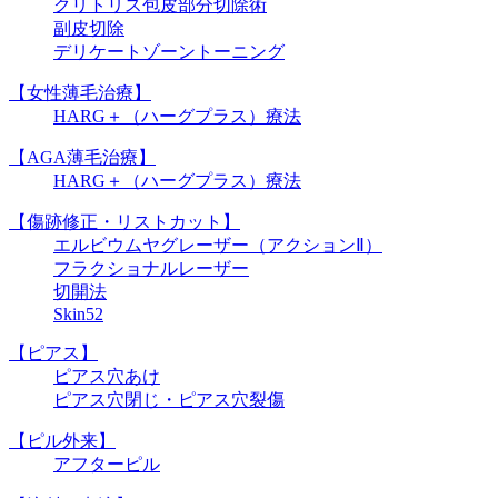
クリトリス包皮部分切除術
副皮切除
デリケートゾーントーニング
【女性薄毛治療】
HARG＋（ハーグプラス）療法
【AGA薄毛治療】
HARG＋（ハーグプラス）療法
【傷跡修正・リストカット】
エルビウムヤグレーザー（アクションⅡ）
フラクショナルレーザー
切開法
Skin52
【ピアス】
ピアス穴あけ
ピアス穴閉じ・ピアス穴裂傷
【ピル外来】
アフターピル