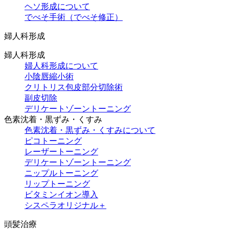
ヘソ形成について
でべそ手術（でべそ修正）
婦人科形成
婦人科形成
婦人科形成について
小陰唇縮小術
クリトリス包皮部分切除術
副皮切除
デリケートゾーントーニング
色素沈着・黒ずみ・くすみ
色素沈着・黒ずみ・くすみについて
ピコトーニング
レーザートーニング
デリケートゾーントーニング
ニップルトーニング
リップトーニング
ビタミンイオン導入
シスペラオリジナル＋
頭髪治療