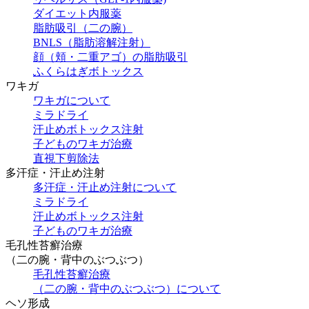
ダイエット内服薬
脂肪吸引（二の腕）
BNLS（脂肪溶解注射）
顔（頬・二重アゴ）の脂肪吸引
ふくらはぎボトックス
ワキガ
ワキガについて
ミラドライ
汗止めボトックス注射
子どものワキガ治療
直視下剪除法
多汗症・汗止め注射
多汗症・汗止め注射について
ミラドライ
汗止めボトックス注射
子どものワキガ治療
⽑孔性苔癬治療
（⼆の腕・背中のぶつぶつ）
⽑孔性苔癬治療
（⼆の腕・背中のぶつぶつ）について
ヘソ形成