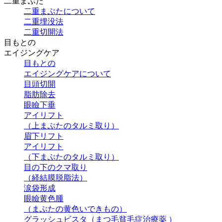
二重まぶた
二重まぶたについて
二重埋没法
二重切開法
目もとの
エイジングケア
目もとの
エイジングケアについて
目頭切開
脂肪除去
眼瞼下垂
アイリフト
（上まぶたのタルミ取り）
眉下リフト
アイリフト
（下まぶたのタルミ取り）
目の下のクマ取り
（経結膜脱脂法）
涙袋形成
眼瞼黄色腫
（まぶたの黄色いできもの）
グラッシュビスタ（まつ毛貧毛症治療薬 ）