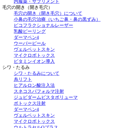
内服薬・サプリメント
毛穴の開き（開き毛穴）
毛穴の開き（開き毛穴）について
小鼻の毛穴治療（いちご鼻・鼻の黒ずみ）
ピコフラクショナルレーザー
乳酸ピーリング
ダーマペン4
ウーバーピール
ヴェルベットスキン
マイクロボトックス
ビタミンイオン導入
シワ・たるみ
シワ・たるみについて
糸リフト
ヒアルロン酸注入法
スネコスパフォルマ注射
ジュビダームビスタボリューマ
ボトックス注射
ダーマペン4
ヴェルベットスキン
マイクロボトックス
ウルトラセルQプラス