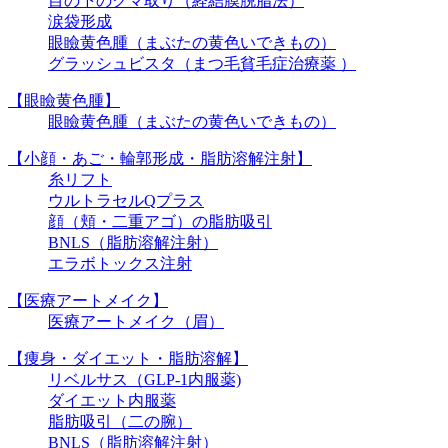
目の下のクマ取り（経結膜脱脂法）
涙袋形成
眼瞼黄色腫（まぶたの黄色いできもの）
グラッシュビスタ（まつ毛貧毛症治療薬 ）
【眼瞼黄色腫】
眼瞼黄色腫（まぶたの黄色いできもの）
【小顔・あご・輪郭形成・脂肪溶解注射】
糸リフト
ウルトラセルQプラス
顔（頬・二重アゴ）の脂肪吸引
BNLS（脂肪溶解注射）
エラボトックス注射
【医療アートメイク】
医療アートメイク（眉）
【痩身・ダイエット・脂肪溶解】
リベルサス（GLP-1内服薬)
ダイエット内服薬
脂肪吸引（二の腕）
BNLS（脂肪溶解注射）