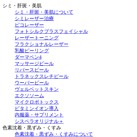
シミ・肝斑・美肌
シミ・肝斑・美肌について
シミレーザー治療
ピコレーザー
フォトシルクプラスフェイシャル
レーザートーニング
フラクショナルレーザー
乳酸ピーリング
ダーマペン4
マッサージピール
リバースピール
トラネックスレチピール
ウーバーピール
ヴェルベットスキン
エクソソーム
マイクロボトックス
ビタミンイオン導入
内服薬・サプリメント
シスペラオリジナル＋
色素沈着・黒ずみ・くすみ
色素沈着・黒ずみ・くすみについて