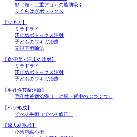
顔（頬・二重アゴ）の脂肪吸引
ふくらはぎボトックス
【ワキガ】
ミラドライ
汗止めボトックス注射
子どものワキガ治療
直視下剪除法
【多汗症・汗止め注射】
ミラドライ
汗止めボトックス注射
子どものワキガ治療
【⽑孔性苔癬治療】
⽑孔性苔癬治療（⼆の腕・背中のぶつぶつ）
【ヘソ形成】
でべそ手術（でべそ修正）
【婦人科形成】
小陰唇縮小術