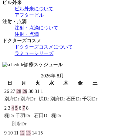
ピル外来
ピル外来について
アフターピル
注射・点滴
注射・点滴について
注射・点滴
ドクターズコスメ
ドクターズコスメについて
ラミューシリーズ
診療スケジュール
2026年 8月
日
月
火
水
木
金
土
26
27
28
29
30
31
1
別府Dr
別府Dr
梶Dr 別府Dr
石田Dr
千羽Dr
2
3
4
5
6
7
8
梶Dr
千羽Dr
石田Dr
梶Dr
別府Dr
9
10
11
12
13
14
15