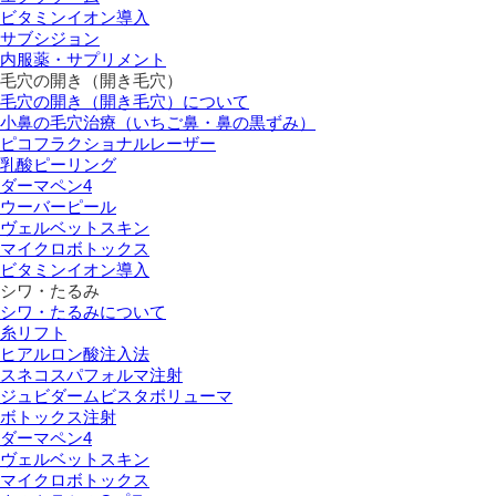
ビタミンイオン導入
サブシジョン
内服薬・サプリメント
毛穴の開き（開き毛穴）
毛穴の開き（開き毛穴）について
小鼻の毛穴治療（いちご鼻・鼻の黒ずみ）
ピコフラクショナルレーザー
乳酸ピーリング
ダーマペン4
ウーバーピール
ヴェルベットスキン
マイクロボトックス
ビタミンイオン導入
シワ・たるみ
シワ・たるみについて
糸リフト
ヒアルロン酸注入法
スネコスパフォルマ注射
ジュビダームビスタボリューマ
ボトックス注射
ダーマペン4
ヴェルベットスキン
マイクロボトックス