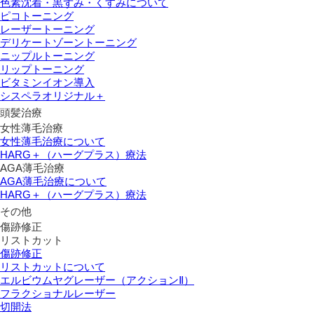
色素沈着・黒ずみ・くすみについて
ピコトーニング
レーザートーニング
デリケートゾーントーニング
ニップルトーニング
リップトーニング
ビタミンイオン導入
シスペラオリジナル＋
頭髪治療
女性薄毛治療
女性薄毛治療について
HARG＋（ハーグプラス）療法
AGA薄毛治療
AGA薄毛治療について
HARG＋（ハーグプラス）療法
その他
傷跡修正
リストカット
傷跡修正
リストカットについて
エルビウムヤグレーザー（アクションⅡ）
フラクショナルレーザー
切開法