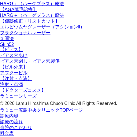
HARG＋（ハーグプラス）療法
【AGA薄毛治療】
HARG＋（ハーグプラス）療法
【傷跡修正・リストカット】
エルビウムヤグレーザー（アクションⅡ）
フラクショナルレーザー
切開法
Skin52
【ピアス】
ピアス穴あけ
ピアス穴閉じ・ピアス穴裂傷
【ピル外来】
アフターピル
【注射・点滴】
注射・点滴
【ドクターズコスメ】
ラミューシリーズ
© 2026 Lamu Hiroshima Chuoh Clinic All Rights Reserved.
ラミュー広島中央クリニックTOPページ
診療内容
診療の流れ
当院のこだわり
料金表