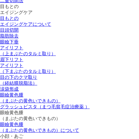
二重切開法
目もとの
エイジングケア
目もとの
エイジングケアについて
目頭切開
脂肪除去
眼瞼下垂
アイリフト
（上まぶたのタルミ取り）
眉下リフト
アイリフト
（下まぶたのタルミ取り）
目の下のクマ取り
（経結膜脱脂法）
涙袋形成
眼瞼黄色腫
（まぶたの黄色いできもの）
グラッシュビスタ（まつ毛貧毛症治療薬 ）
眼瞼黄色腫
（まぶたの黄色いできもの）
眼瞼黄色腫
（まぶたの黄色いできもの）について
小顔・あご