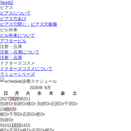
Skin52
ピアス
ピアスについて
ピアス穴あけ
ピアス穴閉じ・ピアス穴裂傷
ピル外来
ピル外来について
アフターピル
注射・点滴
注射・点滴について
注射・点滴
ドクターズコスメ
ドクターズコスメについて
ラミューシリーズ
診療スケジュール
2026年 8月
日
月
火
水
木
金
土
26
27
28
29
30
31
1
別府Dr
別府Dr
梶Dr 別府Dr
石田Dr
千羽Dr
2
3
4
5
6
7
8
梶Dr
千羽Dr
石田Dr
梶Dr
別府Dr
9
10
11
12
13
14
15
梶Dr
千羽Dr
梶Dr
石田Dr
梶Dr