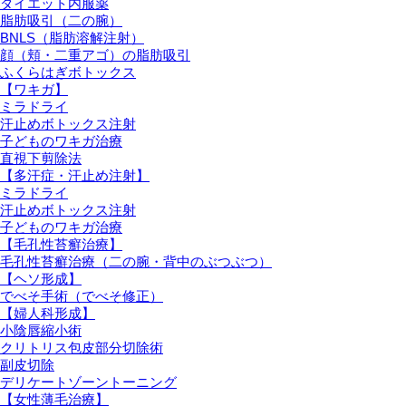
ダイエット内服薬
脂肪吸引（二の腕）
BNLS（脂肪溶解注射）
顔（頬・二重アゴ）の脂肪吸引
ふくらはぎボトックス
【ワキガ】
ミラドライ
汗止めボトックス注射
子どものワキガ治療
直視下剪除法
【多汗症・汗止め注射】
ミラドライ
汗止めボトックス注射
子どものワキガ治療
【⽑孔性苔癬治療】
⽑孔性苔癬治療（⼆の腕・背中のぶつぶつ）
【ヘソ形成】
でべそ手術（でべそ修正）
【婦人科形成】
小陰唇縮小術
クリトリス包皮部分切除術
副皮切除
デリケートゾーントーニング
【女性薄毛治療】