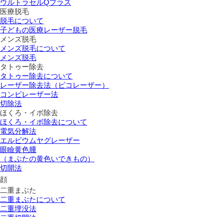
ウルトラセルQプラス
医療脱毛
脱毛について
子どもの医療レーザー脱毛
メンズ脱毛
メンズ脱毛について
メンズ脱毛
タトゥー除去
タトゥー除去について
レーザー除去法（ピコレーザー）
コンビレーザー法
切除法
ほくろ・イボ除去
ほくろ・イボ除去について
電気分解法
エルビウムヤグレーザー
眼瞼黄色腫
（まぶたの黄色いできもの）
切開法
顔
二重まぶた
二重まぶたについて
二重埋没法