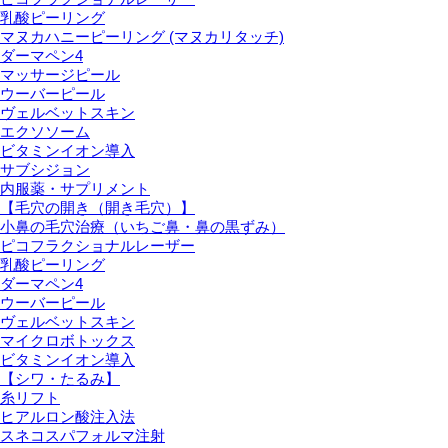
乳酸ピーリング
マヌカハニーピーリング (マヌカリタッチ)
ダーマペン4
マッサージピール
ウーバーピール
ヴェルベットスキン
エクソソーム
ビタミンイオン導入
サブシジョン
内服薬・サプリメント
【毛穴の開き（開き毛穴）】
小鼻の毛穴治療（いちご鼻・鼻の黒ずみ）
ピコフラクショナルレーザー
乳酸ピーリング
ダーマペン4
ウーバーピール
ヴェルベットスキン
マイクロボトックス
ビタミンイオン導入
【シワ・たるみ】
糸リフト
ヒアルロン酸注入法
スネコスパフォルマ注射