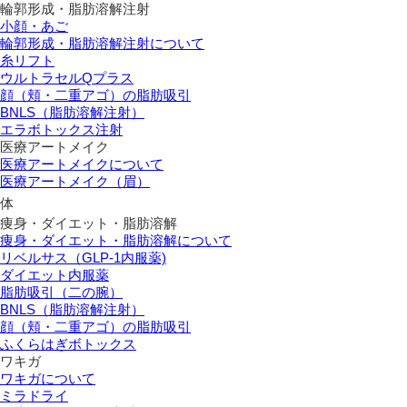
輪郭形成・脂肪溶解注射
小顔・あご
輪郭形成・脂肪溶解注射について
糸リフト
ウルトラセルQプラス
顔（頬・二重アゴ）の脂肪吸引
BNLS（脂肪溶解注射）
エラボトックス注射
医療アートメイク
医療アートメイクについて
医療アートメイク（眉）
体
痩身・ダイエット・脂肪溶解
痩身・ダイエット・脂肪溶解について
リベルサス（GLP-1内服薬)
ダイエット内服薬
脂肪吸引（二の腕）
BNLS（脂肪溶解注射）
顔（頬・二重アゴ）の脂肪吸引
ふくらはぎボトックス
ワキガ
ワキガについて
ミラドライ