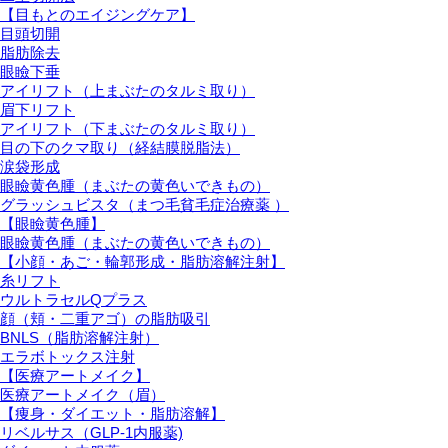
【目もとのエイジングケア】
目頭切開
脂肪除去
眼瞼下垂
アイリフト（上まぶたのタルミ取り）
眉下リフト
アイリフト（下まぶたのタルミ取り）
目の下のクマ取り（経結膜脱脂法）
涙袋形成
眼瞼黄色腫（まぶたの黄色いできもの）
グラッシュビスタ（まつ毛貧毛症治療薬 ）
【眼瞼黄色腫】
眼瞼黄色腫（まぶたの黄色いできもの）
【小顔・あご・輪郭形成・脂肪溶解注射】
糸リフト
ウルトラセルQプラス
顔（頬・二重アゴ）の脂肪吸引
BNLS（脂肪溶解注射）
エラボトックス注射
【医療アートメイク】
医療アートメイク（眉）
【痩身・ダイエット・脂肪溶解】
リベルサス（GLP-1内服薬)