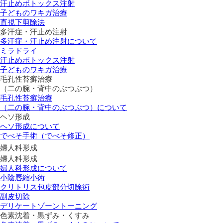
汗止めボトックス注射
子どものワキガ治療
直視下剪除法
多汗症・汗止め注射
多汗症・汗止め注射について
ミラドライ
汗止めボトックス注射
子どものワキガ治療
⽑孔性苔癬治療
（⼆の腕・背中のぶつぶつ）
⽑孔性苔癬治療
（⼆の腕・背中のぶつぶつ）について
ヘソ形成
ヘソ形成について
でべそ手術（でべそ修正）
婦人科形成
婦人科形成
婦人科形成について
小陰唇縮小術
クリトリス包皮部分切除術
副皮切除
デリケートゾーントーニング
色素沈着・黒ずみ・くすみ