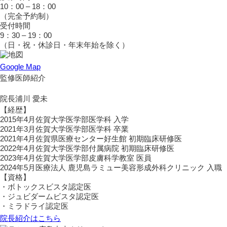
10：00 – 18：00
（完全予約制）
受付時間
9：30 – 19：00
（日・祝・休診日・年末年始を除く）
Google Map
監修医師紹介
院長
浦川 愛未
【経歴】
2015年4月
佐賀大学医学部医学科 入学
2021年3月
佐賀大学医学部医学科 卒業
2021年4月
佐賀県医療センター好生館 初期臨床研修医
2022年4月
佐賀大学医学部付属病院 初期臨床研修医
2023年4月
佐賀大学医学部皮膚科学教室 医員
2024年5月
医療法人 鹿児島ラミュー美容形成外科クリニック 入職
【資格】
・ボトックスビスタ認定医
・ジュビダームビスタ認定医
・ミラドライ認定医
院長紹介はこちら