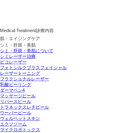
Medical Treatment
診療内容
肌・エイジングケア
シミ・肝斑・美肌
シミ・肝斑・美肌について
シミレーザー治療
ピコレーザー
フォトシルクプラスフェイシャル
レーザートーニング
フラクショナルレーザー
乳酸ピーリング
ダーマペン4
マッサージピール
リバースピール
トラネックスレチピール
ウーバーピール
ヴェルベットスキン
エクソソーム
マイクロボトックス