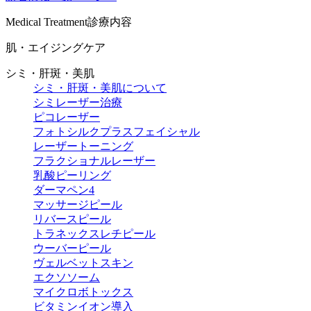
Medical Treatment
診療内容
肌・エイジングケア
シミ・肝斑・美肌
シミ・肝斑・美肌について
シミレーザー治療
ピコレーザー
フォトシルクプラスフェイシャル
レーザートーニング
フラクショナルレーザー
乳酸ピーリング
ダーマペン4
マッサージピール
リバースピール
トラネックスレチピール
ウーバーピール
ヴェルベットスキン
エクソソーム
マイクロボトックス
ビタミンイオン導入