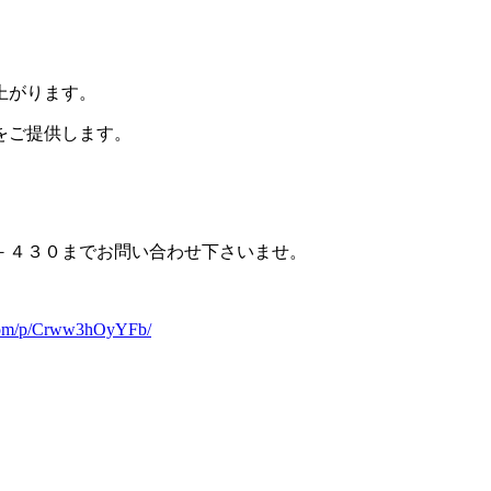
上がります。
をご提供します。
－４３０までお問い合わせ下さいませ。
.com/p/Crww3hOyYFb/