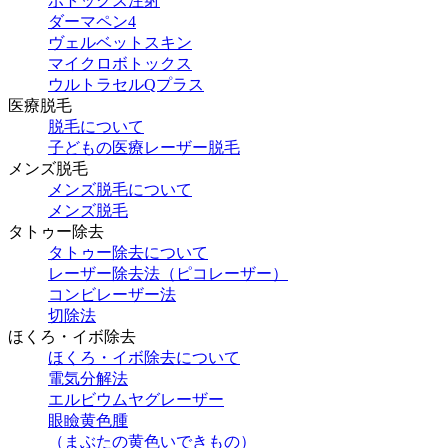
ボトックス注射
ダーマペン4
ヴェルベットスキン
マイクロボトックス
ウルトラセルQプラス
医療脱毛
脱毛について
子どもの医療レーザー脱毛
メンズ脱毛
メンズ脱毛について
メンズ脱毛
タトゥー除去
タトゥー除去について
レーザー除去法（ピコレーザー）
コンビレーザー法
切除法
ほくろ・イボ除去
ほくろ・イボ除去について
電気分解法
エルビウムヤグレーザー
眼瞼黄色腫
（まぶたの黄色いできもの）