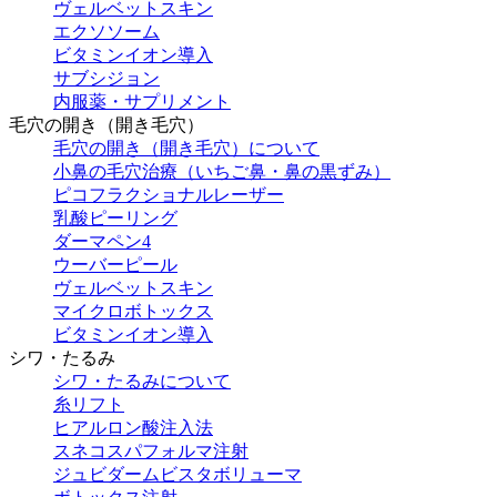
ヴェルベットスキン
エクソソーム
ビタミンイオン導入
サブシジョン
内服薬・サプリメント
毛穴の開き（開き毛穴）
毛穴の開き（開き毛穴）について
小鼻の毛穴治療（いちご鼻・鼻の黒ずみ）
ピコフラクショナルレーザー
乳酸ピーリング
ダーマペン4
ウーバーピール
ヴェルベットスキン
マイクロボトックス
ビタミンイオン導入
シワ・たるみ
シワ・たるみについて
糸リフト
ヒアルロン酸注入法
スネコスパフォルマ注射
ジュビダームビスタボリューマ