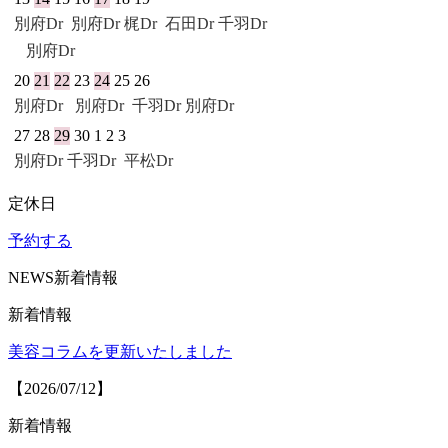
別府Dr
別府Dr
梶Dr
石田Dr
千羽Dr
別府Dr
20
21
22
23
24
25
26
別府Dr
別府Dr
千羽Dr
別府Dr
27
28
29
30
1
2
3
別府Dr
千羽Dr
平松Dr
定休日
予約する
NEWS
新着情報
新着情報
美容コラムを更新いたしました
【2026/07/12】
新着情報