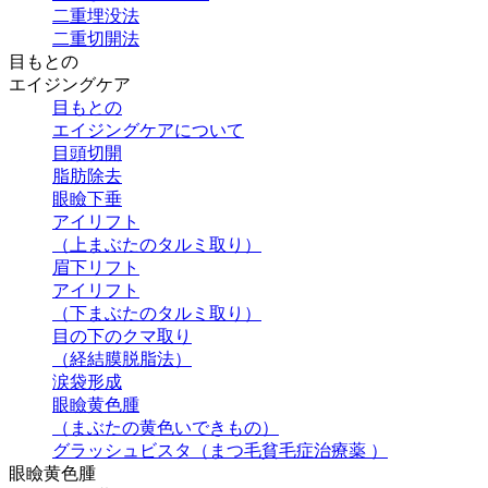
二重埋没法
二重切開法
目もとの
エイジングケア
目もとの
エイジングケアについて
目頭切開
脂肪除去
眼瞼下垂
アイリフト
（上まぶたのタルミ取り）
眉下リフト
アイリフト
（下まぶたのタルミ取り）
目の下のクマ取り
（経結膜脱脂法）
涙袋形成
眼瞼黄色腫
（まぶたの黄色いできもの）
グラッシュビスタ（まつ毛貧毛症治療薬 ）
眼瞼黄色腫