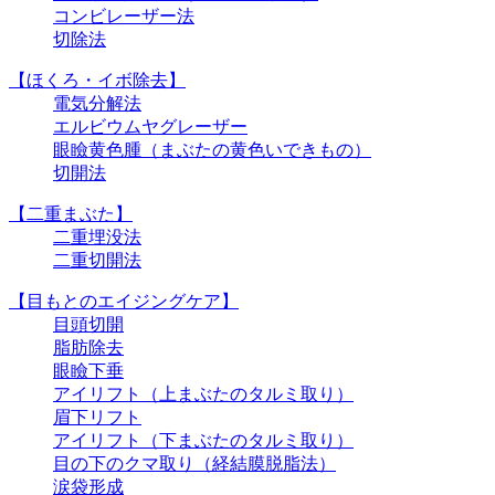
コンビレーザー法
切除法
【ほくろ・イボ除去】
電気分解法
エルビウムヤグレーザー
眼瞼黄色腫（まぶたの黄色いできもの）
切開法
【二重まぶた】
二重埋没法
二重切開法
【目もとのエイジングケア】
目頭切開
脂肪除去
眼瞼下垂
アイリフト（上まぶたのタルミ取り）
眉下リフト
アイリフト（下まぶたのタルミ取り）
目の下のクマ取り（経結膜脱脂法）
涙袋形成