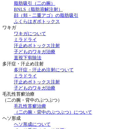
脂肪吸引（二の腕）
BNLS（脂肪溶解注射）
顔（頬・二重アゴ）の脂肪吸引
ふくらはぎボトックス
ワキガ
ワキガについて
ミラドライ
汗止めボトックス注射
子どものワキガ治療
直視下剪除法
多汗症・汗止め注射
多汗症・汗止め注射について
ミラドライ
汗止めボトックス注射
子どものワキガ治療
⽑孔性苔癬治療
（⼆の腕・背中のぶつぶつ）
⽑孔性苔癬治療
（⼆の腕・背中のぶつぶつ）について
ヘソ形成
ヘソ形成について