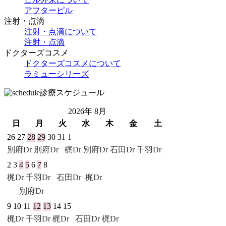
アフターピル
注射・点滴
注射・点滴について
注射・点滴
ドクターズコスメ
ドクターズコスメについて
ラミューシリーズ
診療スケジュール
2026年 8月
日
月
火
水
木
金
土
26
27
28
29
30
31
1
別府Dr
別府Dr
梶Dr 別府Dr
石田Dr
千羽Dr
2
3
4
5
6
7
8
梶Dr
千羽Dr
石田Dr
梶Dr
別府Dr
9
10
11
12
13
14
15
梶Dr
千羽Dr
梶Dr
石田Dr
梶Dr