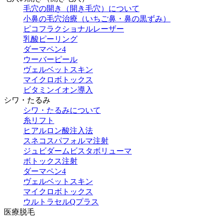
毛穴の開き（開き毛穴）について
小鼻の毛穴治療（いちご鼻・鼻の黒ずみ）
ピコフラクショナルレーザー
乳酸ピーリング
ダーマペン4
ウーバーピール
ヴェルベットスキン
マイクロボトックス
ビタミンイオン導入
シワ・たるみ
シワ・たるみについて
糸リフト
ヒアルロン酸注入法
スネコスパフォルマ注射
ジュビダームビスタボリューマ
ボトックス注射
ダーマペン4
ヴェルベットスキン
マイクロボトックス
ウルトラセルQプラス
医療脱毛