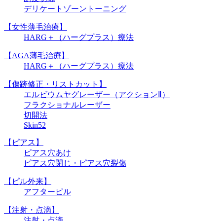
デリケートゾーントーニング
【女性薄毛治療】
HARG＋（ハーグプラス）療法
【AGA薄毛治療】
HARG＋（ハーグプラス）療法
【傷跡修正・リストカット】
エルビウムヤグレーザー（アクションⅡ）
フラクショナルレーザー
切開法
Skin52
【ピアス】
ピアス穴あけ
ピアス穴閉じ・ピアス穴裂傷
【ピル外来】
アフターピル
【注射・点滴】
注射・点滴