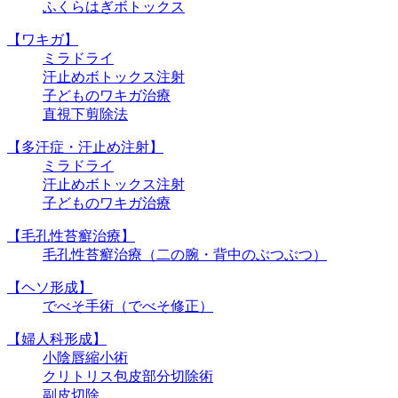
ふくらはぎボトックス
【ワキガ】
ミラドライ
汗止めボトックス注射
子どものワキガ治療
直視下剪除法
【多汗症・汗止め注射】
ミラドライ
汗止めボトックス注射
子どものワキガ治療
【⽑孔性苔癬治療】
⽑孔性苔癬治療（⼆の腕・背中のぶつぶつ）
【ヘソ形成】
でべそ手術（でべそ修正）
【婦人科形成】
小陰唇縮小術
クリトリス包皮部分切除術
副皮切除