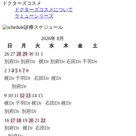
ドクターズコスメ
ドクターズコスメについて
ラミューシリーズ
診療スケジュール
2026年 8月
日
月
火
水
木
金
土
26
27
28
29
30
31
1
別府Dr
別府Dr
梶Dr 別府Dr
石田Dr
千羽Dr
2
3
4
5
6
7
8
梶Dr
千羽Dr
石田Dr
梶Dr
別府Dr
9
10
11
12
13
14
15
梶Dr
千羽Dr
梶Dr
石田Dr
梶Dr
別府Dr
別府Dr
16
17
18
19
20
21
22
別府Dr
梶Dr
石田Dr