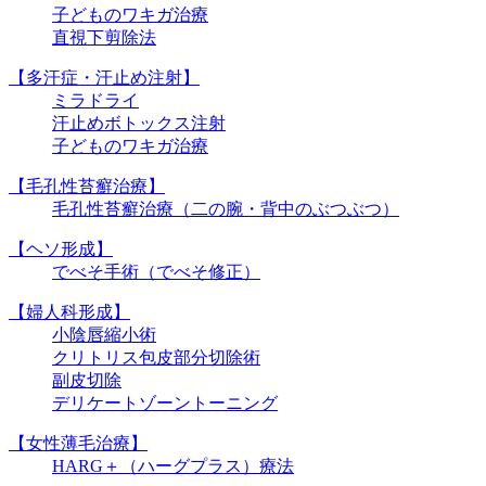
子どものワキガ治療
直視下剪除法
【多汗症・汗止め注射】
ミラドライ
汗止めボトックス注射
子どものワキガ治療
【⽑孔性苔癬治療】
⽑孔性苔癬治療（⼆の腕・背中のぶつぶつ）
【ヘソ形成】
でべそ手術（でべそ修正）
【婦人科形成】
小陰唇縮小術
クリトリス包皮部分切除術
副皮切除
デリケートゾーントーニング
【女性薄毛治療】
HARG＋（ハーグプラス）療法