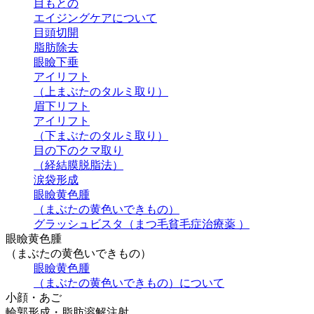
目もとの
エイジングケアについて
目頭切開
脂肪除去
眼瞼下垂
アイリフト
（上まぶたのタルミ取り）
眉下リフト
アイリフト
（下まぶたのタルミ取り）
目の下のクマ取り
（経結膜脱脂法）
涙袋形成
眼瞼黄色腫
（まぶたの黄色いできもの）
グラッシュビスタ（まつ毛貧毛症治療薬 ）
眼瞼黄色腫
（まぶたの黄色いできもの）
眼瞼黄色腫
（まぶたの黄色いできもの）について
小顔・あご
輪郭形成・脂肪溶解注射