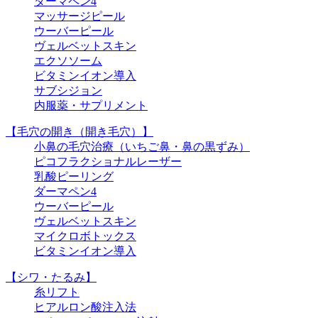
ダーマペン4
マッサージピール
ウーバーピール
ヴェルベットスキン
エクソソーム
ビタミンイオン導入
サブシジョン
内服薬・サプリメント
【毛穴の開き（開き毛穴）】
小鼻の毛穴治療（いちご鼻・鼻の黒ずみ）
ピコフラクショナルレーザー
乳酸ピーリング
ダーマペン4
ウーバーピール
ヴェルベットスキン
マイクロボトックス
ビタミンイオン導入
【シワ・たるみ】
糸リフト
ヒアルロン酸注入法