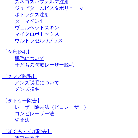
スネコスパフォルマ注射
ジュビダームビスタボリューマ
ボトックス注射
ダーマペン4
ヴェルベットスキン
マイクロボトックス
ウルトラセルQプラス
【医療脱毛】
脱毛について
子どもの医療レーザー脱毛
【メンズ脱毛】
メンズ脱毛について
メンズ脱毛
【タトゥー除去】
レーザー除去法（ピコレーザー）
コンビレーザー法
切除法
【ほくろ・イボ除去】
電気分解法