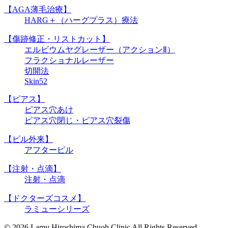
【AGA薄毛治療】
HARG＋（ハーグプラス）療法
【傷跡修正・リストカット】
エルビウムヤグレーザー（アクションⅡ）
フラクショナルレーザー
切開法
Skin52
【ピアス】
ピアス穴あけ
ピアス穴閉じ・ピアス穴裂傷
【ピル外来】
アフターピル
【注射・点滴】
注射・点滴
【ドクターズコスメ】
ラミューシリーズ
© 2026 Lamu Hiroshima Chuoh Clinic All Rights Reserved.