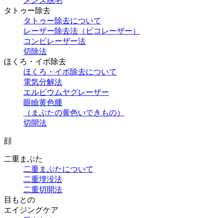
メンズ脱毛
タトゥー除去
タトゥー除去について
レーザー除去法（ピコレーザー）
コンビレーザー法
切除法
ほくろ・イボ除去
ほくろ・イボ除去について
電気分解法
エルビウムヤグレーザー
眼瞼黄色腫
（まぶたの黄色いできもの）
切開法
顔
二重まぶた
二重まぶたについて
二重埋没法
二重切開法
目もとの
エイジングケア