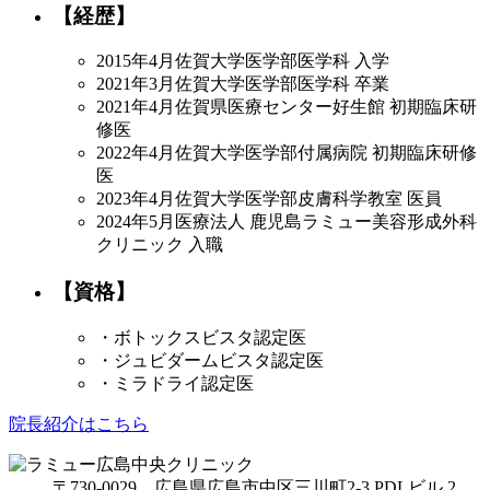
【経歴】
2015年4月
佐賀大学医学部医学科 入学
2021年3月
佐賀大学医学部医学科 卒業
2021年4月
佐賀県医療センター好生館 初期臨床研
修医
2022年4月
佐賀大学医学部付属病院 初期臨床研修
医
2023年4月
佐賀大学医学部皮膚科学教室 医員
2024年5月
医療法人 鹿児島ラミュー美容形成外科
クリニック 入職
【資格】
・ボトックスビスタ認定医
・ジュビダームビスタ認定医
・ミラドライ認定医
院長紹介はこちら
〒730-0029 広島県広島市中区三川町2-3 PDLビル 2