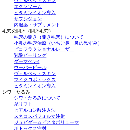
ヴェルベットスキン
エクソソーム
ビタミンイオン導入
サブシジョン
内服薬・サプリメント
毛穴の開き（開き毛穴）
毛穴の開き（開き毛穴）について
小鼻の毛穴治療（いちご鼻・鼻の黒ずみ）
ピコフラクショナルレーザー
乳酸ピーリング
ダーマペン4
ウーバーピール
ヴェルベットスキン
マイクロボトックス
ビタミンイオン導入
シワ・たるみ
シワ・たるみについて
糸リフト
ヒアルロン酸注入法
スネコスパフォルマ注射
ジュビダームビスタボリューマ
ボトックス注射