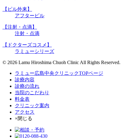
【ピル外来】
アフターピル
【注射・点滴】
注射・点滴
【ドクターズコスメ】
ラミューシリーズ
© 2026 Lamu Hiroshima Chuoh Clinic All Rights Reserved.
ラミュー広島中央クリニックTOPページ
診療内容
診療の流れ
当院のこだわり
料金表
クリニック案内
アクセス
×閉じる