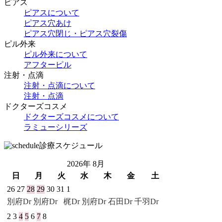
ピアス
ピアスについて
ピアス穴あけ
ピアス穴閉じ・ピアス穴裂傷
ピル外来
ピル外来について
アフターピル
注射・点滴
注射・点滴について
注射・点滴
ドクターズコスメ
ドクターズコスメについて
ラミューシリーズ
診療スケジュール
2026年 8月
日
月
火
水
木
金
土
26
27
28
29
30
31
1
別府Dr
別府Dr
梶Dr 別府Dr
石田Dr
千羽Dr
2
3
4
5
6
7
8