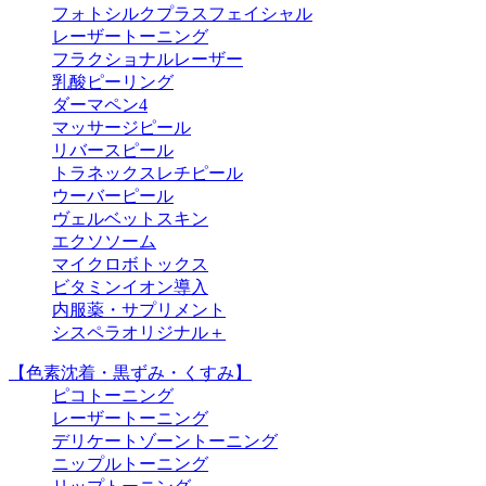
フォトシルクプラスフェイシャル
レーザートーニング
フラクショナルレーザー
乳酸ピーリング
ダーマペン4
マッサージピール
リバースピール
トラネックスレチピール
ウーバーピール
ヴェルベットスキン
エクソソーム
マイクロボトックス
ビタミンイオン導入
内服薬・サプリメント
シスペラオリジナル＋
【色素沈着・黒ずみ・くすみ】
ピコトーニング
レーザートーニング
デリケートゾーントーニング
ニップルトーニング