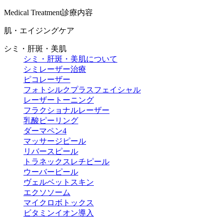
Medical Treatment
診療内容
肌・エイジングケア
シミ・肝斑・美肌
シミ・肝斑・美肌について
シミレーザー治療
ピコレーザー
フォトシルクプラスフェイシャル
レーザートーニング
フラクショナルレーザー
乳酸ピーリング
ダーマペン4
マッサージピール
リバースピール
トラネックスレチピール
ウーバーピール
ヴェルベットスキン
エクソソーム
マイクロボトックス
ビタミンイオン導入