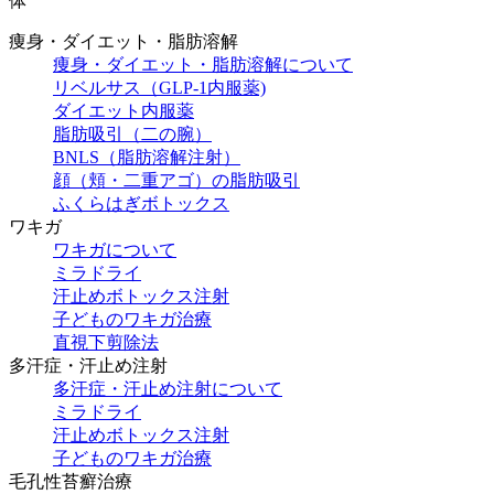
体
痩身・ダイエット・脂肪溶解
痩身・ダイエット・脂肪溶解について
リベルサス（GLP-1内服薬)
ダイエット内服薬
脂肪吸引（二の腕）
BNLS（脂肪溶解注射）
顔（頬・二重アゴ）の脂肪吸引
ふくらはぎボトックス
ワキガ
ワキガについて
ミラドライ
汗止めボトックス注射
子どものワキガ治療
直視下剪除法
多汗症・汗止め注射
多汗症・汗止め注射について
ミラドライ
汗止めボトックス注射
子どものワキガ治療
⽑孔性苔癬治療