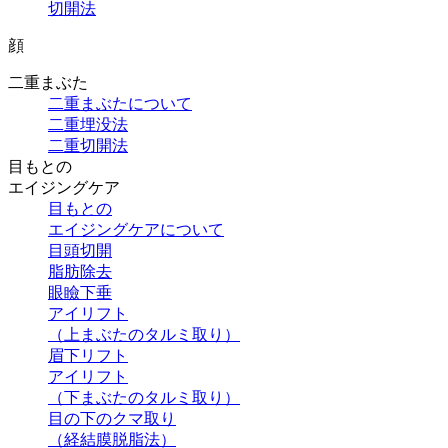
切開法
顔
二重まぶた
二重まぶたについて
二重埋没法
二重切開法
目もとの
エイジングケア
目もとの
エイジングケアについて
目頭切開
脂肪除去
眼瞼下垂
アイリフト
（上まぶたのタルミ取り）
眉下リフト
アイリフト
（下まぶたのタルミ取り）
目の下のクマ取り
（経結膜脱脂法）