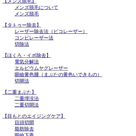
【メンズ脱毛】
メンズ脱毛について
メンズ脱毛
【タトゥー除去】
レーザー除去法（ピコレーザー）
コンビレーザー法
切除法
【ほくろ・イボ除去】
電気分解法
エルビウムヤグレーザー
眼瞼黄色腫（まぶたの黄色いできもの）
切開法
【二重まぶた】
二重埋没法
二重切開法
【目もとのエイジングケア】
目頭切開
脂肪除去
眼瞼下垂