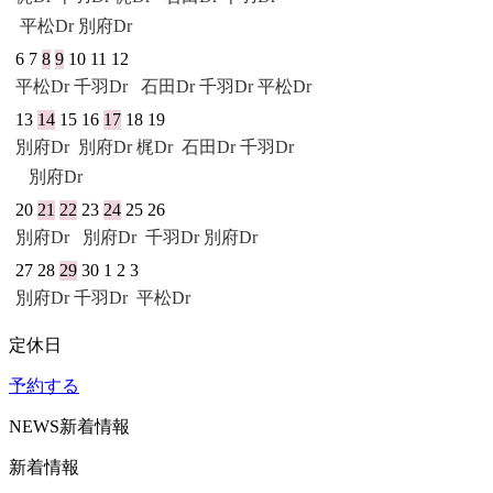
平松Dr
別府Dr
6
7
8
9
10
11
12
平松Dr
千羽Dr
石田Dr
千羽Dr
平松Dr
13
14
15
16
17
18
19
別府Dr
別府Dr
梶Dr
石田Dr
千羽Dr
別府Dr
20
21
22
23
24
25
26
別府Dr
別府Dr
千羽Dr
別府Dr
27
28
29
30
1
2
3
別府Dr
千羽Dr
平松Dr
定休日
予約する
NEWS
新着情報
新着情報