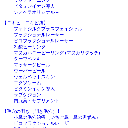
リップトーニング
ビタミンイオン導入
シスペラオリジナル＋
【ニキビ・ニキビ跡】
フォトシルクプラスフェイシャル
フラクショナルレーザー
ピコフラクショナルレーザー
乳酸ピーリング
マヌカハニーピーリング (マヌカリタッチ)
ダーマペン4
マッサージピール
ウーバーピール
ヴェルベットスキン
エクソソーム
ビタミンイオン導入
サブシジョン
内服薬・サプリメント
【毛穴の開き（開き毛穴）】
小鼻の毛穴治療（いちご鼻・鼻の黒ずみ）
ピコフラクショナルレーザー