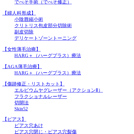
でべそ手術（でべそ修正）
【婦人科形成】
小陰唇縮小術
クリトリス包皮部分切除術
副皮切除
デリケートゾーントーニング
【女性薄毛治療】
HARG＋（ハーグプラス）療法
【AGA薄毛治療】
HARG＋（ハーグプラス）療法
【傷跡修正・リストカット】
エルビウムヤグレーザー（アクションⅡ）
フラクショナルレーザー
切開法
Skin52
【ピアス】
ピアス穴あけ
ピアス穴閉じ・ピアス穴裂傷