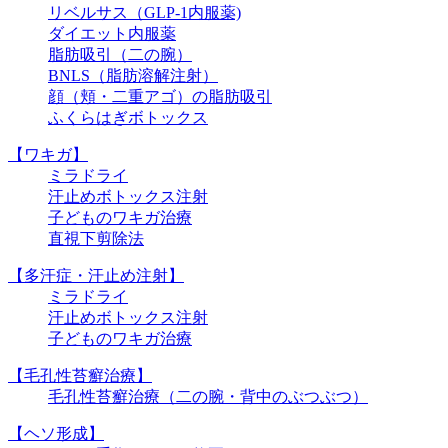
リベルサス（GLP-1内服薬)
ダイエット内服薬
脂肪吸引（二の腕）
BNLS（脂肪溶解注射）
顔（頬・二重アゴ）の脂肪吸引
ふくらはぎボトックス
【ワキガ】
ミラドライ
汗止めボトックス注射
子どものワキガ治療
直視下剪除法
【多汗症・汗止め注射】
ミラドライ
汗止めボトックス注射
子どものワキガ治療
【⽑孔性苔癬治療】
⽑孔性苔癬治療（⼆の腕・背中のぶつぶつ）
【ヘソ形成】