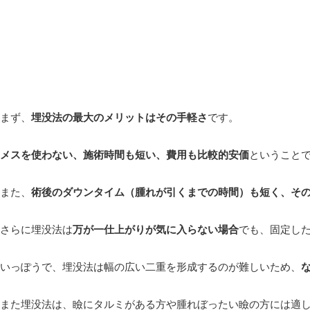
まず、
埋没法の最大のメリットはその手軽さ
です。
メスを使わない、施術時間も短い、費用も比較的安価
ということ
また、
術後のダウンタイム（腫れが引くまでの時間）も短く、そ
さらに埋没法は
万が一仕上がりが気に入らない場合
でも、固定し
いっぽうで、埋没法は幅の広い二重を形成するのが難しいため、
また埋没法は、瞼にタルミがある方や腫れぼったい瞼の方には適